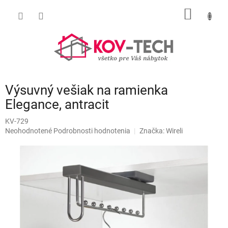
Prejsť
NÁKU
na
obsah
KOŠÍK
Výsuvný vešiak na ramienka
Elegance, antracit
KV-729
Priemerné
Neohodnotené
Podrobnosti hodnotenia
Značka:
Wireli
hodnotenie
produktu
je
0,0
z
5
hviezdičiek.