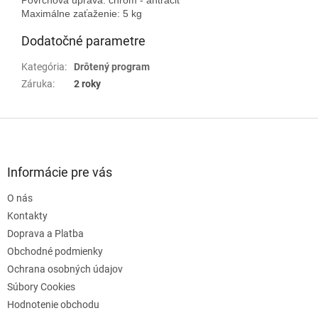
Maximálne zaťaženie: 5 kg
Dodatočné parametre
Kategória
:
Drôtený program
Záruka
:
2 roky
Z
á
p
ä
Informácie pre vás
t
O nás
i
e
Kontakty
Doprava a Platba
Obchodné podmienky
Ochrana osobných údajov
Súbory Cookies
Hodnotenie obchodu