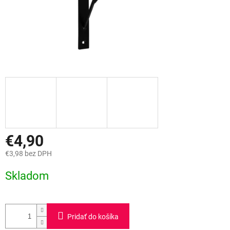
€4,90
€3,98 bez DPH
Jednotková
Skladom
cena:
Pridať do košíka