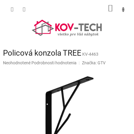
Prejsť
NÁKU
na
obsah
KOŠÍK
Policová konzola TREE
KV-4463
Priemerné
Neohodnotené
Podrobnosti hodnotenia
Značka:
GTV
hodnotenie
produktu
je
0,0
z
5
hviezdičiek.