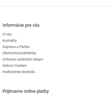
Z
á
p
ä
Informácie pre vás
t
O nás
i
e
Kontakty
Doprava a Platba
Obchodné podmienky
Ochrana osobných údajov
Súbory Cookies
Hodnotenie obchodu
Prijímame online platby