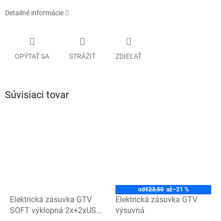
Detailné informácie
OPÝTAŤ SA
STRÁŽIŤ
ZDIEĽAŤ
Súvisiaci tovar
od
€23,50
až
–21 %
Elektrická zásuvka GTV
Elektrická zásuvka GTV
SOFT výklopná 2x+2xUSB
výsuvná