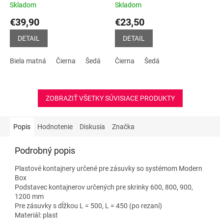
A+C
2 x 230V + 2 x USB
Skladom
Skladom
Priemerné
Priemerné
A+C, biela, šedá, čierna
hodnotenie
hodnotenie
€39,90
€23,50
produktu
produktu
je
je
DETAIL
DETAIL
5,0
4,8
z
z
Biela matná
Čierna
Šedá
Čierna
Šedá
5
5
hviezdičiek.
hviezdičiek.
ZOBRAZIŤ VŠETKY SÚVISIACE PRODUKTY
Popis
Hodnotenie
Diskusia
Značka
Podrobný popis
Plastové kontajnery určené pre zásuvky so systémom Modern
Box
Podstavec kontajnerov určených pre skrinky 600, 800, 900,
1200 mm
Pre zásuvky s dĺžkou L = 500, L = 450 (po rezaní)
Materiál: plast