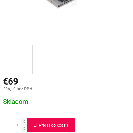
€69
€56,10 bez DPH
Jednotková
Skladom
cena:
Pridať do košíka