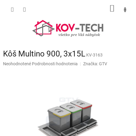
Prejsť
NÁKU
na
obsah
KOŠÍK
Kôš Multino 900, 3x15L
KV-3163
Priemerné
Neohodnotené
Podrobnosti hodnotenia
Značka:
GTV
hodnotenie
produktu
je
0,0
z
5
hviezdičiek.