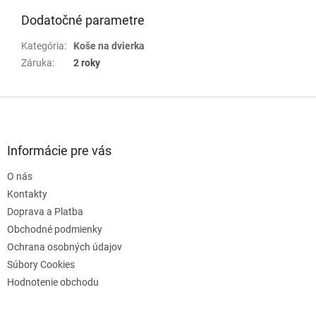
Dodatočné parametre
Kategória
:
Koše na dvierka
Záruka
:
2 roky
Z
á
p
ä
Informácie pre vás
t
O nás
i
e
Kontakty
Doprava a Platba
Obchodné podmienky
Ochrana osobných údajov
Súbory Cookies
Hodnotenie obchodu