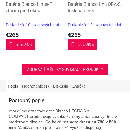
Batéria Blanco Linus-F,
Batéria Blanco LANORA-S,
chróm pred okno
leštená nerez
Dodanie 6 -10 pracovných dní
Dodanie 6 -10 pracovných dní
€265
€265
Do košíka
Do košíka
ZOBRAZIŤ VŠETKY SÚVISIACE PRODUKTY
Popis
Hodnotenie (1)
Diskusia
Značka
Podrobný popis
Atraktívny granitový drez Blanco LEGRA 6 s
COMPACT predstavuje vysoko kvalitný a nadčasový drez v
modernom dizajne.
Celkové rozmery drezu sú 780 x 500
mm
. Vanička drezu pre praktické využitie disponuje