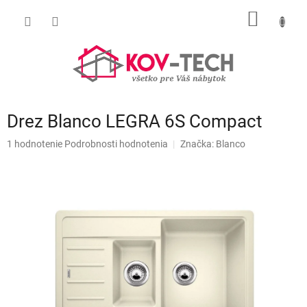
Prejsť
NÁKU
na
obsah
KOŠÍK
Drez Blanco LEGRA 6S Compact
Priemerné
1 hodnotenie
Podrobnosti hodnotenia
Značka:
Blanco
hodnotenie
produktu
je
5,0
z
5
hviezdičiek.