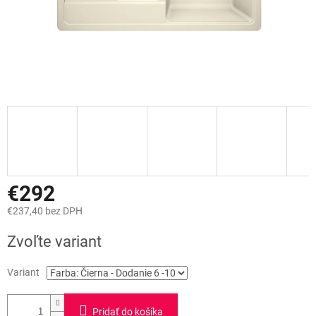
€292
€237,40 bez DPH
Jednotková
Zvoľte variant
cena:
Variant
Pridať do košíka