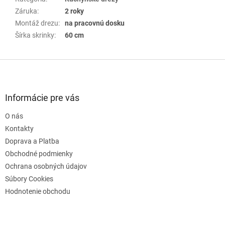
Záruka
:
2 roky
Montáž drezu
:
na pracovnú dosku
Šírka skrinky
:
60 cm
Z
á
p
ä
Informácie pre vás
t
O nás
i
e
Kontakty
Doprava a Platba
Obchodné podmienky
Ochrana osobných údajov
Súbory Cookies
Hodnotenie obchodu