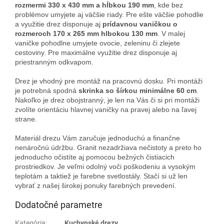
rozmermi 330 x 430 mm a hĺbkou 190 mm
, kde bez
problémov umyjete aj väčšie riady. Pre ešte väčšie pohodlie
a využitie drez disponuje aj
prídavnou vaničkou o
rozmeroch 170 x 265 mm hlbokou 130 mm
. V malej
vaničke pohodlne umyjete ovocie, zeleninu či zlejete
cestoviny. Pre maximálne využitie drez disponuje aj
priestranným odkvapom.
Drez je vhodný pre montáž na pracovnú dosku. Pri montáži
je potrebná spodná
skrinka so šírkou minimálne 60 cm
.
Nakoľko je drez obojstranný, je len na Vás či si pri montáži
zvolíte orientáciu hlavnej vaničky na pravej alebo na ľavej
strane.
Materiál drezu Vám zaručuje jednoduchú a finančne
nenáročnú údržbu. Granit nezadržiava nečistoty a preto ho
jednoducho očistíte aj pomocou bežných čistiacich
prostriedkov. Je veľmi odolný voči poškodeniu a vysokým
teplotám a taktiež je farebne svetlostály. Stačí si už len
vybrať z našej širokej ponuky farebných prevedení.
Dodatočné parametre
Kategória
:
Kuchynské drezy