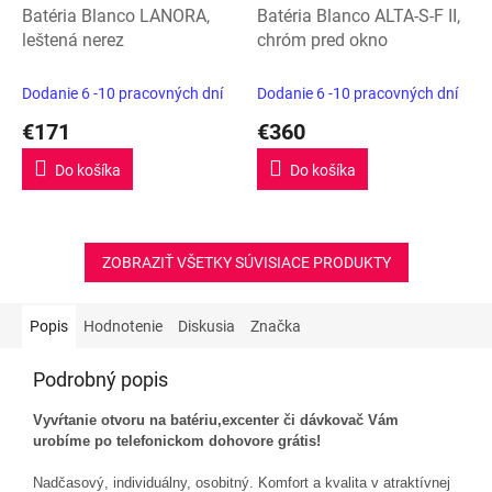
Batéria Blanco LANORA,
Batéria Blanco ALTA-S-F II,
leštená nerez
chróm pred okno
Dodanie 6 -10 pracovných dní
Dodanie 6 -10 pracovných dní
€171
€360
Do košíka
Do košíka
ZOBRAZIŤ VŠETKY SÚVISIACE PRODUKTY
Popis
Hodnotenie
Diskusia
Značka
Podrobný popis
Vyvŕtanie otvoru na batériu,excenter či dávkovač Vám
urobíme po telefonickom dohovore grátis!
Nadčasový, individuálny, osobitný. Komfort a kvalita v atraktívnej