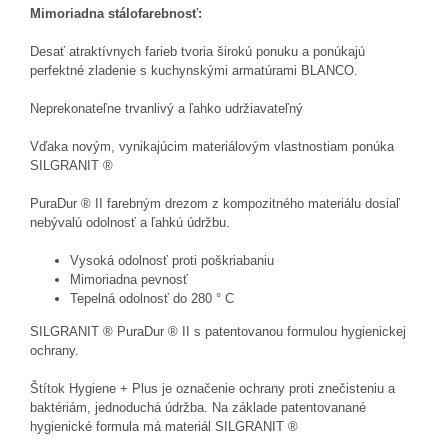
Mimoriadna stálofarebnosť:
Desať atraktívnych farieb tvoria širokú ponuku a ponúkajú
perfektné zladenie s kuchynskými armatúrami BLANCO.
Neprekonateľne trvanlivý a ľahko udržiavateľný
Vďaka novým, vynikajúcim materiálovým vlastnostiam ponúka
SILGRANIT ®
PuraDur ® II farebným drezom z kompozitného materiálu dosiaľ
nebývalú odolnosť a ľahkú údržbu.
Vysoká odolnosť proti poškriabaniu
Mimoriadna pevnosť
Tepelná odolnosť do 280 ° C
SILGRANIT ® PuraDur ® II s patentovanou formulou hygienickej
ochrany.
Štítok Hygiene + Plus je označenie ochrany proti znečisteniu a
baktériám, jednoduchá údržba. Na základe patentovanané
hygienické formula má materiál SILGRANIT ®