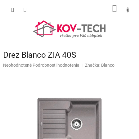
Prejsť
NÁKU
na
obsah
KOŠÍK
Drez Blanco ZIA 40S
Priemerné
Neohodnotené
Podrobnosti hodnotenia
Značka:
Blanco
hodnotenie
produktu
je
0,0
z
5
hviezdičiek.