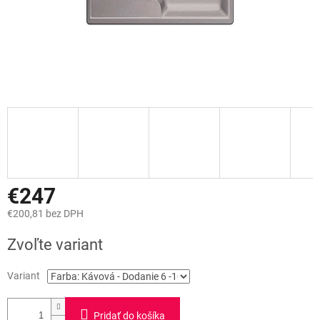
€247
€200,81 bez DPH
Jednotková
Zvoľte variant
cena:
Variant
Pridať do košíka