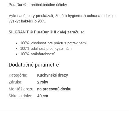
PuraDur ® II antibakteriálne účinky.
Vykonané testy preukázali, že táto hygienická ochrana redukuje
výskyt baktérií o 98%.
SILGRANIT ® PuraDur ® II ďalej zaručuje:
100% vhodnosť pre prácu s potravinami
100% odolnosť proti kyselinám
100% stálofarebnosť
Dodatočné parametre
Kategória
:
Kuchynské drezy
Záruka
:
2 roky
Montáž drezu
:
na pracovnú dosku
Šírka skrinky
:
40 cm
Z
á
p