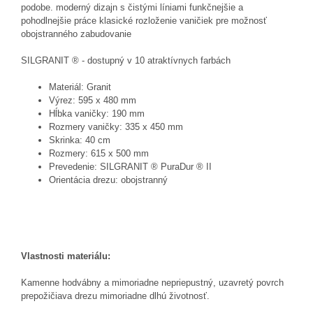
podobe. moderný dizajn s čistými líniami funkčnejšie a
pohodlnejšie práce klasické rozloženie vaničiek pre možnosť
obojstranného zabudovanie
SILGRANIT ® - dostupný v 10 atraktívnych farbách
Materiál: Granit
Výrez: 595 x 480 mm
Hĺbka vaničky: 190 mm
Rozmery vaničky: 335 x 450 mm
Skrinka: 40 cm
Rozmery: 615 x 500 mm
Prevedenie: SILGRANIT ® PuraDur ® II
Orientácia drezu: obojstranný
Vlastnosti materiálu:
Kamenne hodvábny a mimoriadne nepriepustný, uzavretý povrch
prepožičiava drezu mimoriadne dlhú životnosť.