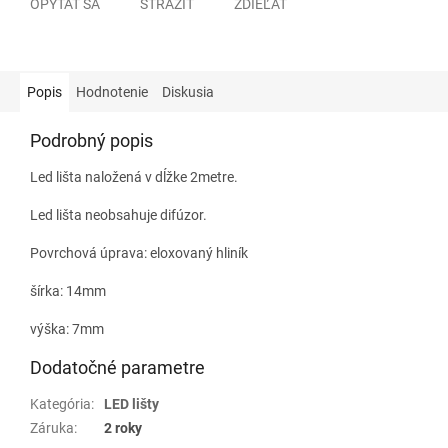
OPÝTAŤ SA
STRÁŽIŤ
ZDIEĽAŤ
Popis
Hodnotenie
Diskusia
Podrobný popis
Led lišta naložená v dĺžke 2metre.
Led lišta neobsahuje difúzor.
Povrchová úprava: eloxovaný hliník
šírka: 14mm
výška: 7mm
Dodatočné parametre
Kategória
:
LED lišty
Záruka
:
2 roky