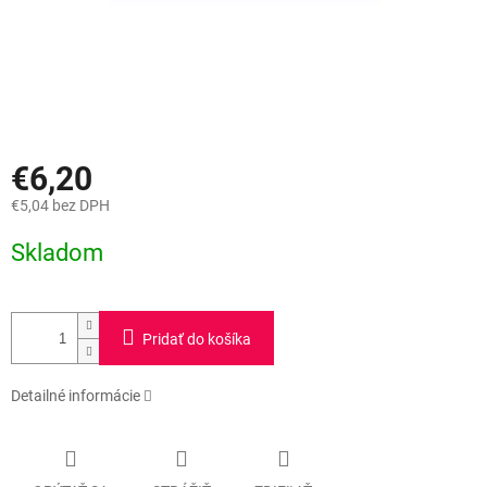
€6,20
€5,04 bez DPH
Jednotková
Skladom
cena:
Pridať do košíka
Detailné informácie