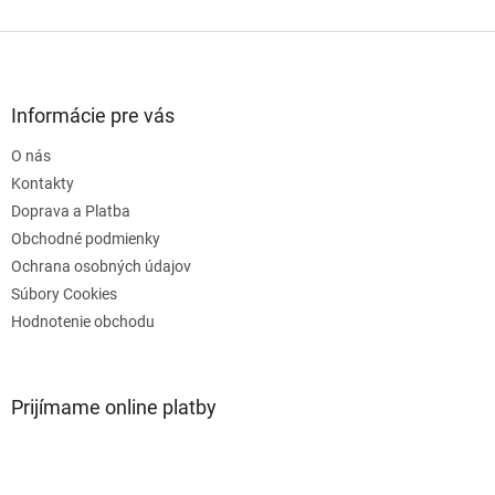
Z
á
p
ä
Informácie pre vás
t
O nás
i
e
Kontakty
Doprava a Platba
Obchodné podmienky
Ochrana osobných údajov
Súbory Cookies
Hodnotenie obchodu
Prijímame online platby