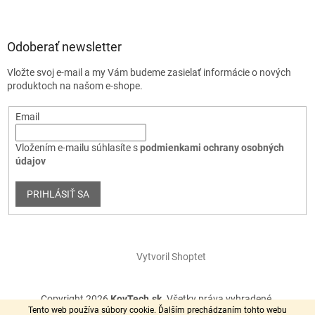
Odoberať newsletter
Vložte svoj e-mail a my Vám budeme zasielať informácie o nových
produktoch na našom e-shope.
Email
Vložením e-mailu súhlasíte s
podmienkami ochrany osobných
údajov
PRIHLÁSIŤ SA
Vytvoril Shoptet
Copyright 2026
KovTech.sk
. Všetky práva vyhradené.
Tento web používa súbory cookie. Ďalším prechádzaním tohto webu