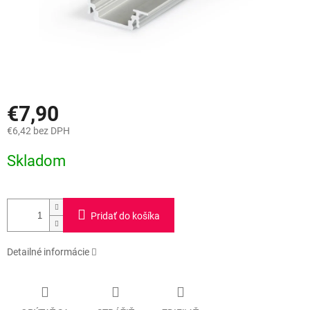
€7,90
€6,42 bez DPH
Jednotková
Skladom
cena:
Pridať do košíka
Detailné informácie