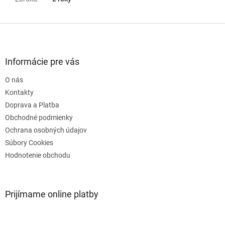
Z
á
p
ä
Informácie pre vás
t
O nás
i
e
Kontakty
Doprava a Platba
Obchodné podmienky
Ochrana osobných údajov
Súbory Cookies
Hodnotenie obchodu
Prijímame online platby