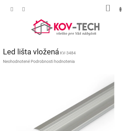
Prejsť
NÁKU
na
obsah
KOŠÍK
Led lišta vložená
KV-3484
Priemerné
Neohodnotené
Podrobnosti hodnotenia
hodnotenie
produktu
je
0,0
z
5
hviezdičiek.