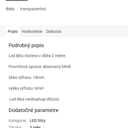
Biela
transparentná
Popis
Hodnotenie
Diskusia
Podrobný popis
Led lišta vložená v dĺžke 2 metre.
Povrchová úprava: eloxovaný hliník
šírka výfrezu: 18mm
výška výfrezu: 6mm
Led lišta neobsahuje difúzor.
Dodatočné parametre
Kategória
:
LED lišty
Záruka
:
2 roky