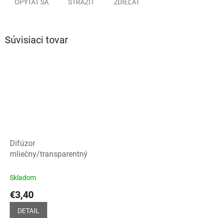
OPÝTAŤ SA
STRÁŽIŤ
ZDIEĽAŤ
Súvisiaci tovar
Difúzor
mliečny/transparentný
Skladom
€3,40
DETAIL