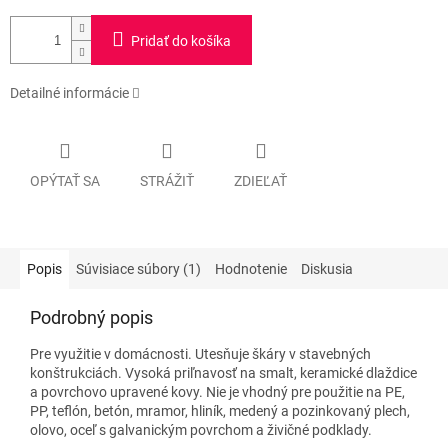
Pridať do košíka
Detailné informácie
OPÝTAŤ SA
STRÁŽIŤ
ZDIEĽAŤ
Popis
Súvisiace súbory (1)
Hodnotenie
Diskusia
Podrobný popis
Pre využitie v domácnosti. Utesňuje škáry v stavebných
konštrukciách. Vysoká priľnavosť na smalt, keramické dlaždice
a povrchovo upravené kovy. Nie je vhodný pre použitie na PE,
PP, teflón, betón, mramor, hliník, medený a pozinkovaný plech,
olovo, oceľ s galvanickým povrchom a živičné podklady.