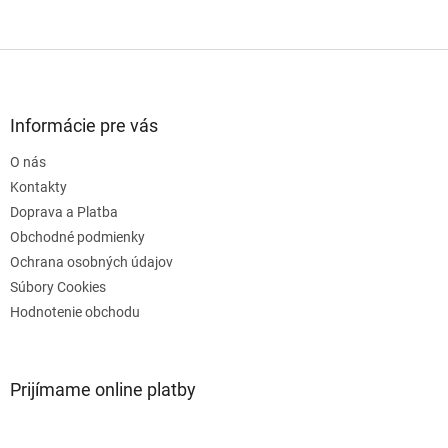
Z
á
p
ä
Informácie pre vás
t
O nás
i
e
Kontakty
Doprava a Platba
Obchodné podmienky
Ochrana osobných údajov
Súbory Cookies
Hodnotenie obchodu
Prijímame online platby