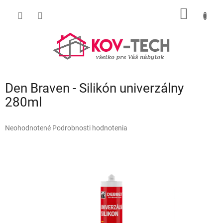
Prejsť
NÁKU
na
obsah
KOŠÍK
Den Braven - Silikón univerzálny
280ml
Priemerné
Neohodnotené
Podrobnosti hodnotenia
hodnotenie
produktu
je
0,0
z
5
hviezdičiek.