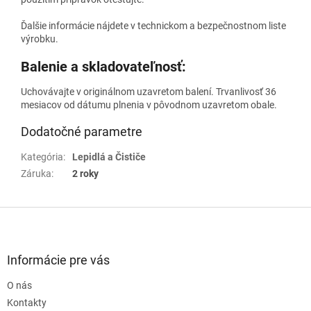
Ďalšie informácie nájdete v technickom a bezpečnostnom liste
výrobku.
Balenie a skladovateľnosť:
Uchovávajte v originálnom uzavretom balení. Trvanlivosť 36
mesiacov od dátumu plnenia v pôvodnom uzavretom obale.
Dodatočné parametre
Kategória
:
Lepidlá a Čističe
Záruka
:
2 roky
Z
á
p
ä
Informácie pre vás
t
O nás
i
e
Kontakty