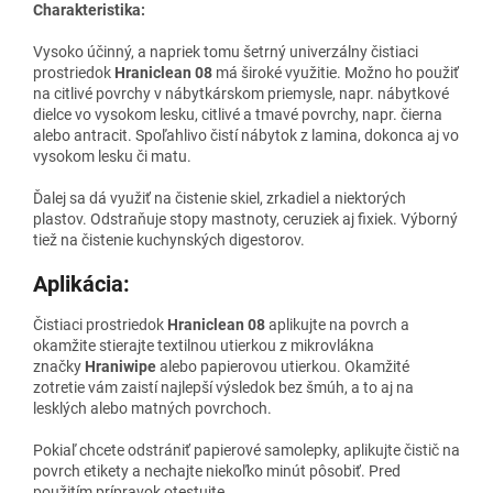
Charakteristika:
Vysoko účinný, a napriek tomu šetrný univerzálny čistiaci
prostriedok
Hraniclean 08
má široké využitie. Možno ho použiť
na citlivé povrchy v nábytkárskom priemysle, napr. nábytkové
dielce vo vysokom lesku, citlivé a tmavé povrchy, napr. čierna
alebo antracit. Spoľahlivo čistí nábytok z lamina, dokonca aj vo
vysokom lesku či matu.
Ďalej sa dá využiť na čistenie skiel, zrkadiel a niektorých
plastov. Odstraňuje stopy mastnoty, ceruziek aj fixiek. Výborný
tiež na čistenie kuchynských digestorov.
Aplikácia:
Čistiaci prostriedok
Hraniclean 08
aplikujte na povrch a
okamžite stierajte textilnou utierkou z mikrovlákna
značky
Hraniwipe
alebo papierovou utierkou. Okamžité
zotretie vám zaistí najlepší výsledok bez šmúh, a to aj na
lesklých alebo matných povrchoch.
Pokiaľ chcete odstrániť papierové samolepky, aplikujte čistič na
povrch etikety a nechajte niekoľko minút pôsobiť. Pred
použitím prípravok otestujte.