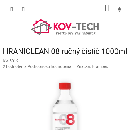
Prejsť
NÁKU
na
obsah
KOŠÍK
HRANICLEAN 08 ručný čistič 1000ml
KV-5019
Priemerné
2 hodnotenia
Podrobnosti hodnotenia
Značka:
Hranipex
hodnotenie
produktu
je
5,0
z
5
hviezdičiek.