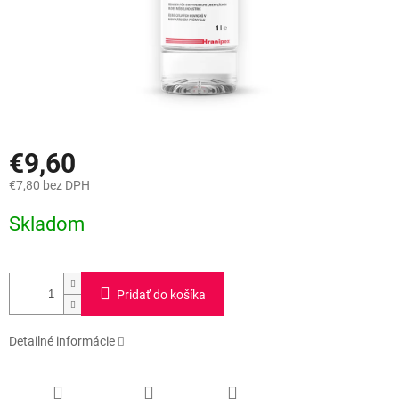
€9,60
€7,80 bez DPH
Jednotková
Skladom
cena:
Pridať do košíka
Detailné informácie