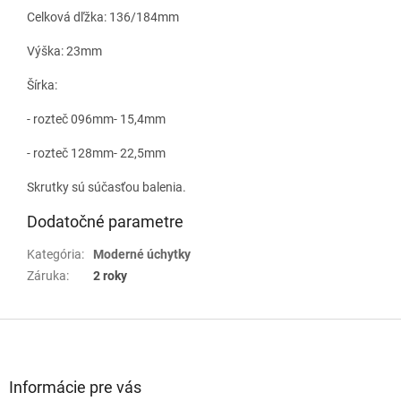
Celková dľžka: 136/184mm
Výška: 23mm
Šírka:
- rozteč 096mm- 15,4mm
- rozteč 128mm- 22,5mm
Skrutky sú súčasťou balenia.
Dodatočné parametre
Kategória
:
Moderné úchytky
Záruka
:
2 roky
Z
á
p
ä
Informácie pre vás