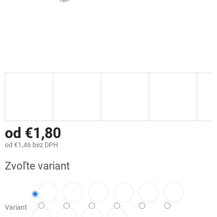
od
€1,80
od
€1,46
bez DPH
Jednotková
Zvoľte variant
cena:
Variant