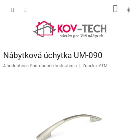
Prejsť
NÁKU
na
obsah
KOŠÍK
Nábytková úchytka UM-090
Priemerné
4 hodnotenia
Podrobnosti hodnotenia
Značka:
ATM
hodnotenie
produktu
je
5,0
z
5
hviezdičiek.