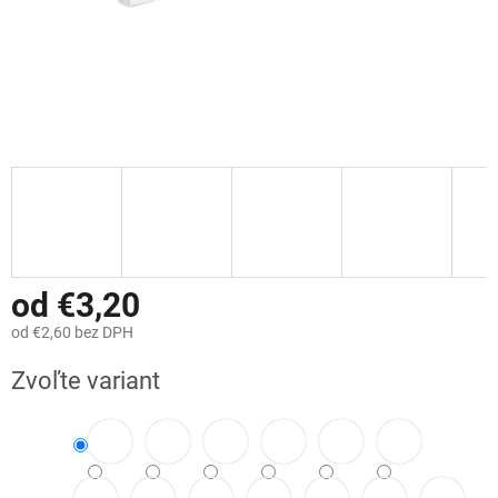
od
€3,20
od
€2,60
bez DPH
Jednotková
Zvoľte variant
cena: