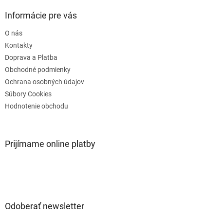
p
ä
Informácie pre vás
t
O nás
i
e
Kontakty
Doprava a Platba
Obchodné podmienky
Ochrana osobných údajov
Súbory Cookies
Hodnotenie obchodu
Prijímame online platby
Odoberať newsletter