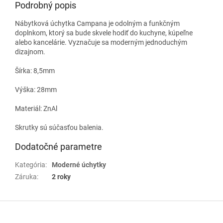
Podrobný popis
Nábytková úchytka Campana je odolným a funkčným
doplnkom, ktorý sa bude skvele hodiť do kuchyne, kúpeľne
alebo kancelárie. Vyznačuje sa moderným jednoduchým
dizajnom.
Šírka: 8,5mm
Výška: 28mm
Materiál: ZnAl
Skrutky sú súčasťou balenia.
Dodatočné parametre
Kategória
:
Moderné úchytky
Záruka
:
2 roky
Z
á