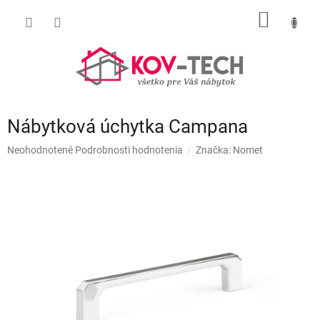
Prejsť
NÁKU
na
obsah
KOŠÍK
Nábytková úchytka Campana
Priemerné
Neohodnotené
Podrobnosti hodnotenia
Značka:
Nomet
hodnotenie
produktu
je
0,0
z
5
hviezdičiek.