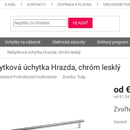
O NÁS
KONTAKTY
DOPRAVA A PLATBA
OBCHODNÉ PO
HĽADAŤ
Úchytky na nábytok
Elektrické zásuvky
Drôtený program
Nábytková úchytka Hrazda, chróm lesklý
tková úchytka Hrazda, chróm lesklý
né
notené
Podrobnosti hodnotenia
Značka:
Tulip
nie
od
€
u
od
€1,54
Jednotk
Zvoľt
cena:
iek.
Variant