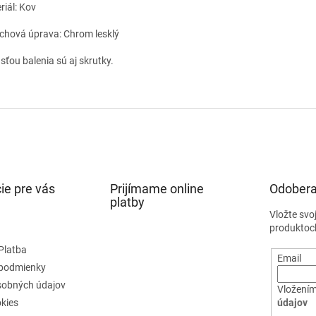
riál: Kov
chová úprava: Chrom lesklý
sťou balenia sú aj skrutky.
ie pre vás
Prijímame online
Odobera
platby
Vložte svo
produktoc
Platba
Email
podmienky
sobných údajov
Vložením
kies
údajov