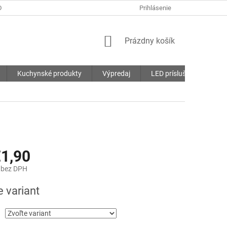
DMIENKY
OCHRANA OSOBNÝCH ÚDAJOV
Prihlásenie
SÚBORY COOKIES
NÁKUPNÝ
Prázdny košík
KOŠÍK
Kuchynské produkty
Výpredaj
LED príslušenstvo
1,90
bez DPH
ová
e variant