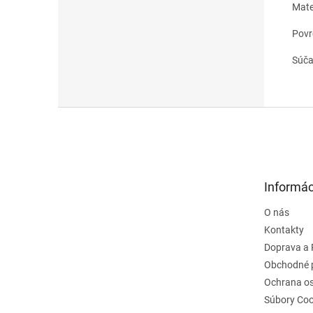
Mate
Povr
Súča
Z
á
p
ä
t
Informác
i
e
O nás
Kontakty
Doprava a 
Obchodné 
Ochrana o
Súbory Coo