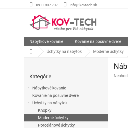
Prejsť
0911 807 707
info@kovtech.sk
na
obsah
Nábytkové kovanie
Kovanie na posuvné dvere
Domov
Úchytky na nábytok
Moderné úchytky
B
Náby
o
Preskočiť
č
Priemer
Kategórie
Neohod
kategórie
n
hodnote
ý
produkt
Nábytkové kovanie
p
je
Kovanie na posuvné dvere
a
0,0
z
Úchytky na nábytok
n
5
e
Knopky
hviezdič
l
Moderné úchytky
Porcelánové úchytky