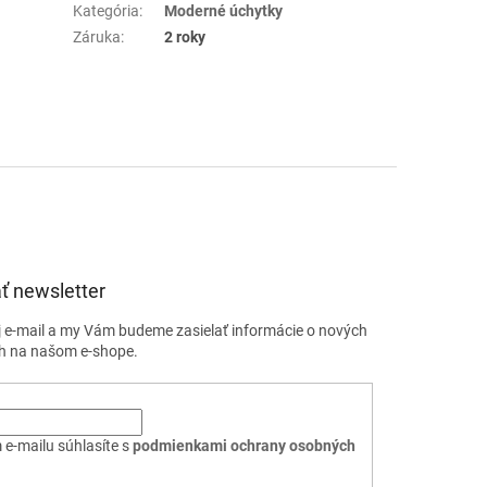
Kategória
:
Moderné úchytky
Záruka
:
2 roky
ť newsletter
j e-mail a my Vám budeme zasielať informácie o nových
h na našom e-shope.
 e-mailu súhlasíte s
podmienkami ochrany osobných