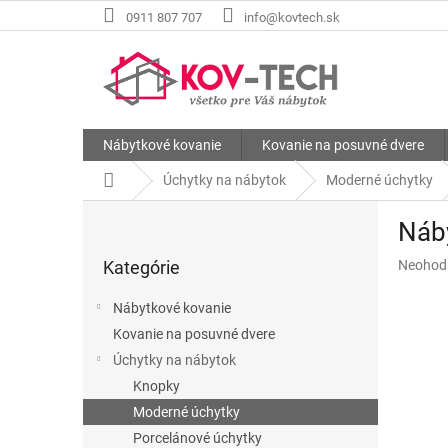
Prejsť
0911 807 707
info@kovtech.sk
na
obsah
Nábytkové kovanie
Kovanie na posuvné dvere
Domov
Úchytky na nábytok
Moderné úchytky
B
Náby
o
Preskočiť
č
Priemer
Kategórie
Neohod
kategórie
n
hodnote
ý
produkt
Nábytkové kovanie
p
je
Kovanie na posuvné dvere
a
0,0
z
Úchytky na nábytok
n
5
e
Knopky
hviezdič
l
Moderné úchytky
Porcelánové úchytky