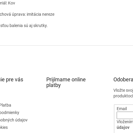
riál: Kov
chová úprava: imitácia nereze
sťou balenia sú aj skrutky.
ie pre vás
Prijímame online
Odobera
platby
Vložte svo
produktoc
Platba
Email
podmienky
sobných údajov
Vložením
kies
údajov