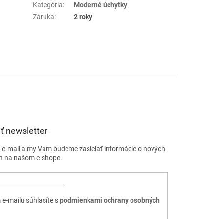
Kategória
:
Moderné úchytky
Záruka
:
2 roky
ť newsletter
j e-mail a my Vám budeme zasielať informácie o nových
h na našom e-shope.
 e-mailu súhlasíte s
podmienkami ochrany osobných