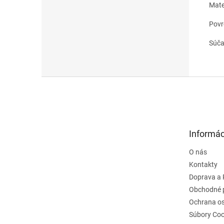
Mate
Povr
Súča
Z
á
p
ä
t
Informác
i
e
O nás
Kontakty
Doprava a 
Obchodné 
Ochrana o
Súbory Coo