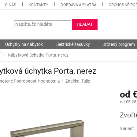
O NÁS
KONTAKTY
DOPRAVA A PLATBA
OBCHODNÉ PO
HĽADAŤ
Úchytky na nábytok
Elektrické zásuvky
Drôtený program
Nábytková úchytka Porta, nerez
tková úchytka Porta, nerez
né
notené
Podrobnosti hodnotenia
Značka:
Tulip
nie
od
€
u
od
€5,28
Jednotk
Zvoľt
cena:
iek.
Variant