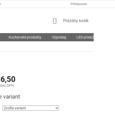
DMIENKY
OCHRANA OSOBNÝCH ÚDAJOV
Prihlásenie
SÚBORY COOKIES
NÁKUPNÝ
Prázdny košík
KOŠÍK
Kuchynské produkty
Výpredaj
LED príslušenstvo
6,50
bez DPH
ová
e variant