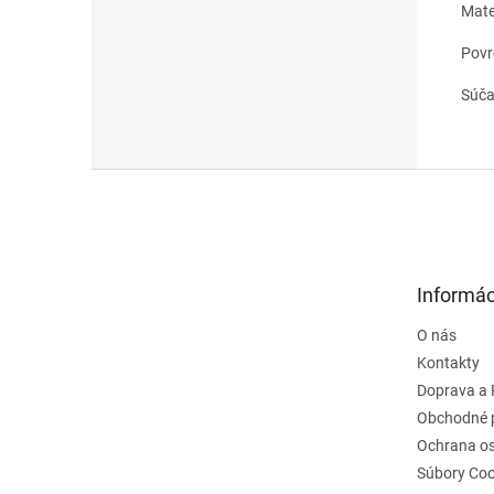
Mate
Povr
Súča
Z
á
p
ä
t
Informác
i
e
O nás
Kontakty
Doprava a 
Obchodné 
Ochrana o
Súbory Coo