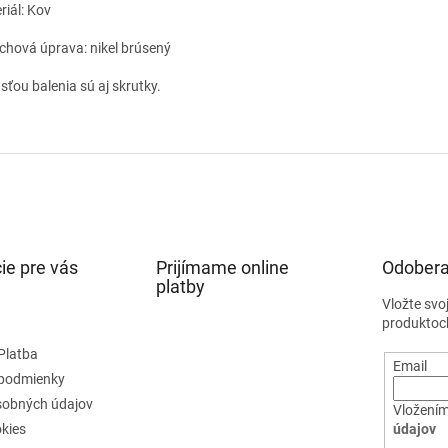
riál: Kov
chová úprava: nikel brúsený
sťou balenia sú aj skrutky.
ie pre vás
Prijímame online
Odobera
platby
Vložte svo
produktoc
Platba
Email
podmienky
sobných údajov
Vložením
kies
údajov