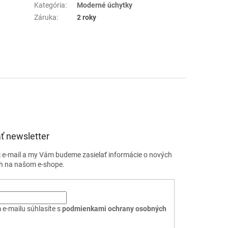
Kategória
:
Moderné úchytky
Záruka
:
2 roky
ť newsletter
j e-mail a my Vám budeme zasielať informácie o nových
h na našom e-shope.
 e-mailu súhlasíte s
podmienkami ochrany osobných