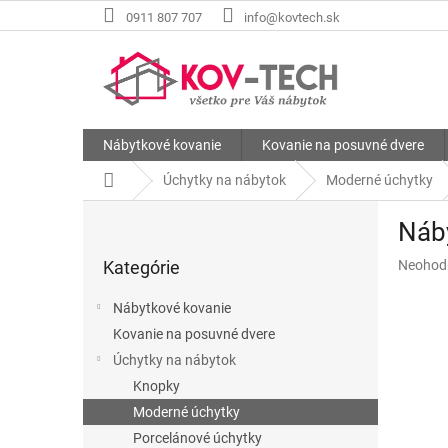
Prejsť
0911 807 707
info@kovtech.sk
na
obsah
Nábytkové kovanie
Kovanie na posuvné dvere
Domov
Úchytky na nábytok
Moderné úchytky
B
Náby
o
Preskočiť
č
Priemer
Kategórie
Neohod
kategórie
n
hodnote
ý
produkt
Nábytkové kovanie
p
je
Kovanie na posuvné dvere
a
0,0
z
Úchytky na nábytok
n
5
e
Knopky
hviezdič
l
Moderné úchytky
Porcelánové úchytky