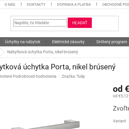
O NÁS
KONTAKTY
DOPRAVA A PLATBA
OBCHODNÉ PO
HĽADAŤ
Úchytky na nábytok
Elektrické zásuvky
Drôtený program
Nábytková úchytka Porta, nikel brúsený
tková úchytka Porta, nikel brúsený
né
notené
Podrobnosti hodnotenia
Značka:
Tulip
nie
od
€
u
od
€5,12
Jednotk
Zvoľt
cena:
iek.
Variant