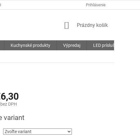
DMIENKY
OCHRANA OSOBNÝCH ÚDAJOV
Prihlásenie
SÚBORY COOKIES
NÁKUPNÝ
Prázdny košík
KOŠÍK
Kuchynské produkty
Výpredaj
LED príslušenstvo
6,30
bez DPH
ová
e variant