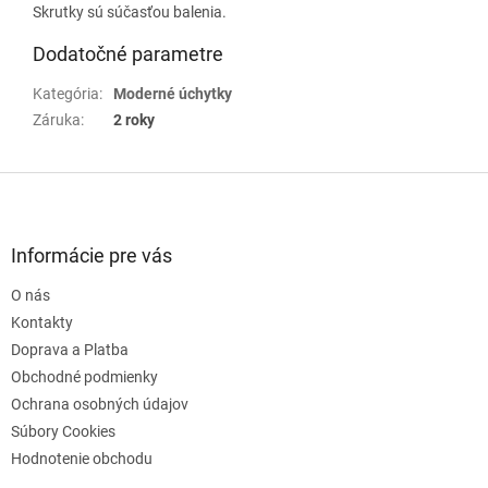
Skrutky sú súčasťou balenia.
Dodatočné parametre
Kategória
:
Moderné úchytky
Záruka
:
2 roky
Z
á
p
ä
Informácie pre vás
t
O nás
i
e
Kontakty
Doprava a Platba
Obchodné podmienky
Ochrana osobných údajov
Súbory Cookies
Hodnotenie obchodu