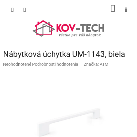
Prejsť
NÁKU
na
obsah
KOŠÍK
Nábytková úchytka UM-1143, biela
Priemerné
Neohodnotené
Podrobnosti hodnotenia
Značka:
ATM
hodnotenie
produktu
je
0,0
z
5
hviezdičiek.