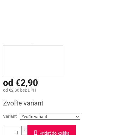
od
€2,90
od
€2,36
bez DPH
Jednotková
Zvoľte variant
cena:
Variant
Pridať do košíka