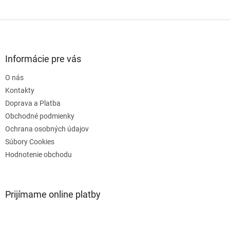
Z
á
p
ä
Informácie pre vás
t
O nás
i
e
Kontakty
Doprava a Platba
Obchodné podmienky
Ochrana osobných údajov
Súbory Cookies
Hodnotenie obchodu
Prijímame online platby