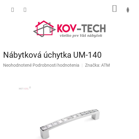
Prejsť
NÁKU
na
obsah
KOŠÍK
Nábytková úchytka UM-140
Priemerné
Neohodnotené
Podrobnosti hodnotenia
Značka:
ATM
hodnotenie
produktu
je
0,0
z
5
hviezdičiek.