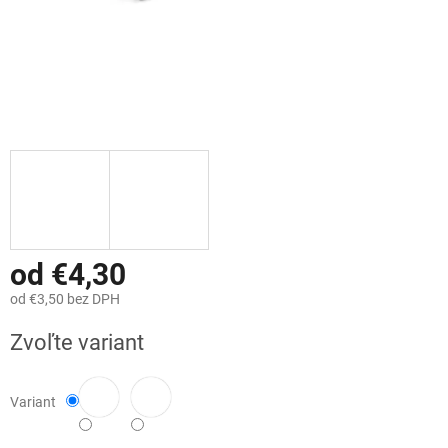
od
€4,30
od
€3,50
bez DPH
Jednotková
Zvoľte variant
cena:
Variant