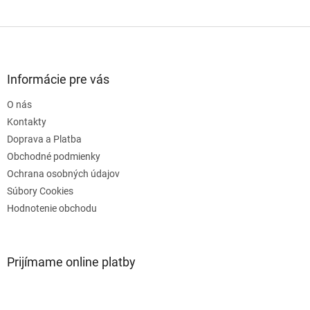
Z
á
p
ä
Informácie pre vás
t
O nás
i
e
Kontakty
Doprava a Platba
Obchodné podmienky
Ochrana osobných údajov
Súbory Cookies
Hodnotenie obchodu
Prijímame online platby