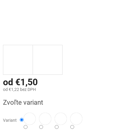
od
€1,50
od
€1,22
bez DPH
Jednotková
Zvoľte variant
cena:
Variant