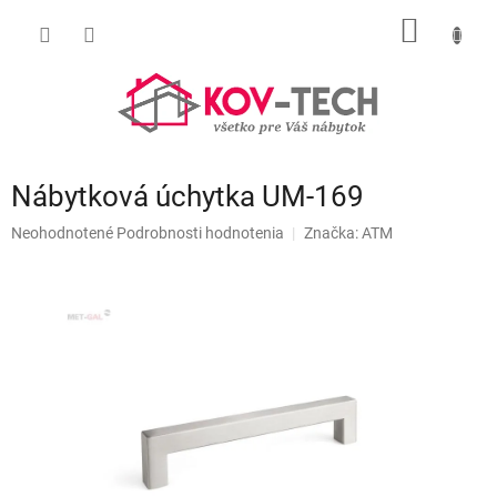
Prejsť
NÁKU
na
obsah
KOŠÍK
Nábytková úchytka UM-169
Priemerné
Neohodnotené
Podrobnosti hodnotenia
Značka:
ATM
hodnotenie
produktu
je
0,0
z
5
hviezdičiek.