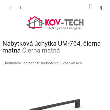
Prejsť
NÁKU
na
obsah
KOŠÍK
Nábytková úchytka UM-764, čierna
matná
Čierna matná
Priemerné
6 hodnotení
Podrobnosti hodnotenia
Značka:
ATM
hodnotenie
produktu
je
4,8
z
5
hviezdičiek.