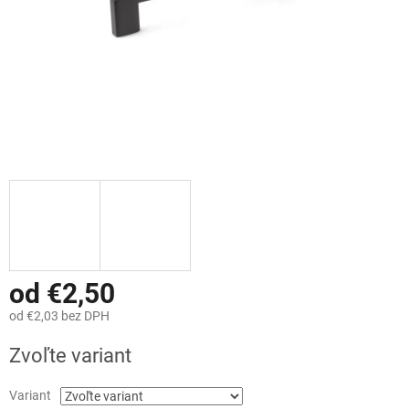
od
€2,50
od
€2,03
bez DPH
Jednotková
Zvoľte variant
cena:
Variant