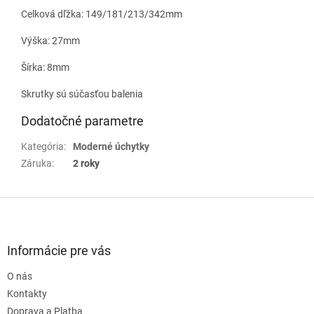
Celková dľžka: 149/181/213/342mm
Výška: 27mm
Šírka: 8mm
Skrutky sú súčasťou balenia
Dodatočné parametre
Kategória
:
Moderné úchytky
Záruka
:
2 roky
Z
á
p
ä
Informácie pre vás
t
O nás
i
e
Kontakty
Doprava a Platba