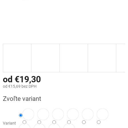
od
€19,30
od
€15,69
bez DPH
Jednotková
Zvoľte variant
cena:
Variant