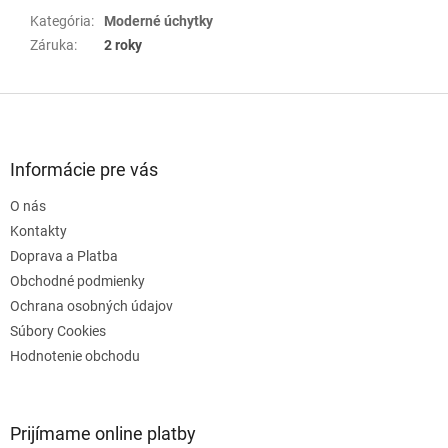
Kategória
:
Moderné úchytky
Záruka
:
2 roky
Z
á
p
ä
Informácie pre vás
t
O nás
i
e
Kontakty
Doprava a Platba
Obchodné podmienky
Ochrana osobných údajov
Súbory Cookies
Hodnotenie obchodu
Prijímame online platby