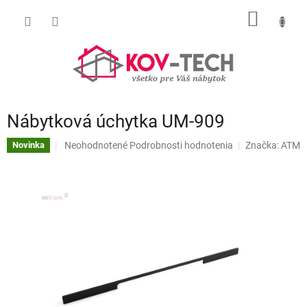
Prejsť
NÁKU
na
obsah
KOŠÍK
Nábytková úchytka UM-909
Priemerné
Neohodnotené
Podrobnosti hodnotenia
Značka:
ATM
Novinka
hodnotenie
produktu
je
0,0
z
5
hviezdičiek.