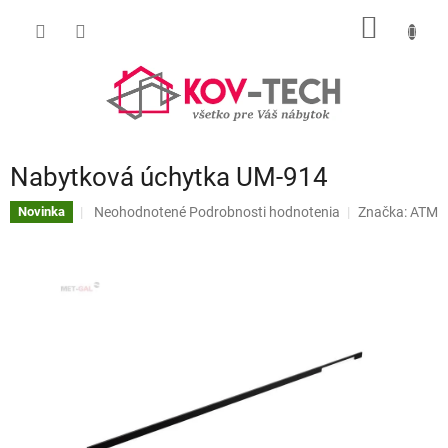
Prejsť
NÁKU
na
obsah
KOŠÍK
Nabytková úchytka UM-914
Priemerné
Neohodnotené
Podrobnosti hodnotenia
Značka:
ATM
Novinka
hodnotenie
produktu
je
0,0
z
5
hviezdičiek.