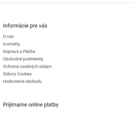
Z
á
p
ä
Informácie pre vás
t
O nás
i
e
Kontakty
Doprava a Platba
Obchodné podmienky
Ochrana osobných údajov
Súbory Cookies
Hodnotenie obchodu
Prijímame online platby