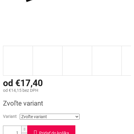
od
€17,40
od
€14,15
bez DPH
Jednotková
Zvoľte variant
cena:
Variant
Pridať do košíka