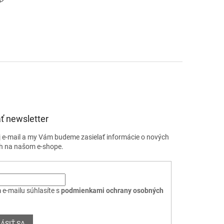
ť newsletter
j e-mail a my Vám budeme zasielať informácie o nových
h na našom e-shope.
 e-mailu súhlasíte s
podmienkami ochrany osobných
ÁSIŤ SA