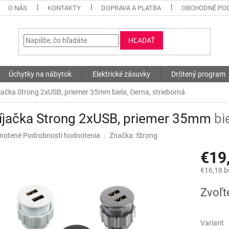
O NÁS
KONTAKTY
DOPRAVA A PLATBA
OBCHODNÉ PO
HĽADAŤ
Úchytky na nábytok
Elektrické zásuvky
Drôtený program
jačka Strong 2xUSB, priemer 35mm
biela, čierna, strieborná
íjačka Strong 2xUSB, priemer 35mm
bi
né
notené
Podrobnosti hodnotenia
Značka:
Strong
nie
€19
u
€16,18 
Jednotk
Zvoľt
cena:
iek.
Variant