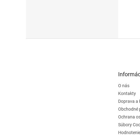
Z
á
p
ä
t
Informác
i
e
O nás
Kontakty
Doprava a 
Obchodné 
Ochrana o
Súbory Coo
Hodnoteni