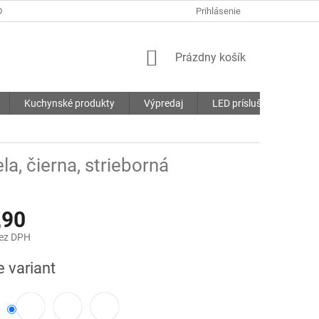
DMIENKY
OCHRANA OSOBNÝCH ÚDAJOV
Prihlásenie
SÚBORY COOKIES
NÁKUPNÝ
Prázdny košík
KOŠÍK
Kuchynské produkty
Výpredaj
LED príslušenstvo
ela, čierna, strieborná
,90
bez DPH
ová
e variant