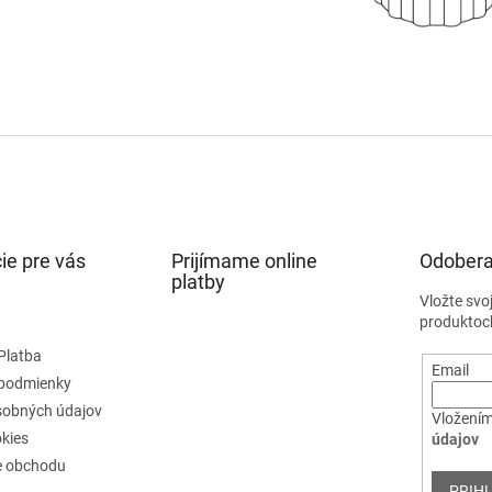
ie pre vás
Prijímame online
Odobera
platby
Vložte svo
produktoc
Platba
Email
podmienky
sobných údajov
Vložením
kies
údajov
e obchodu
PRIHL