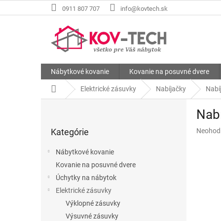
Prejsť
0911 807 707
info@kovtech.sk
na
obsah
Nábytkové kovanie
Kovanie na posuvné dvere
Domov
Elektrické zásuvky
Nabíjačky
Nabí
B
Nab
o
Preskočiť
č
Priemer
Kategórie
Neohod
kategórie
n
hodnote
ý
produkt
Nábytkové kovanie
p
je
Kovanie na posuvné dvere
a
0,0
z
Úchytky na nábytok
n
5
e
Elektrické zásuvky
hviezdič
l
Výklopné zásuvky
Výsuvné zásuvky