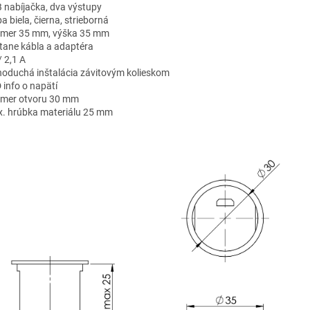
B nabíjačka, dva výstupy
ba biela, čierna, strieborná
iemer 35 mm, výška 35 mm
átane kábla a adaptéra
/ 2,1 A
dnoduchá inštalácia závitovým kolieskom
D info o napätí
iemer otvoru 30 mm
x. hrúbka materiálu 25 mm