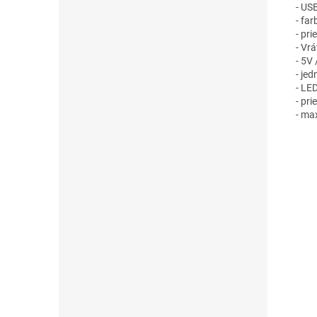
- US
- far
- pr
- Vr
- 5V 
- je
- LE
- pr
- ma