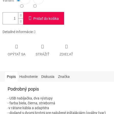
Variant
Pridať do košíka
Detailné informácie
OPÝTAŤ SA
STRÁŽIŤ
ZDIEĽAŤ
Popis
Hodnotenie
Diskusia
Značka
Podrobný popis
- USB nabíjačka, dva výstupy
- farba biela, čierna, strieborná
-v rátane kábla a adaptéra
- dodané s dvomi krytmi pre naložené inštaláciám (oválny tvar)