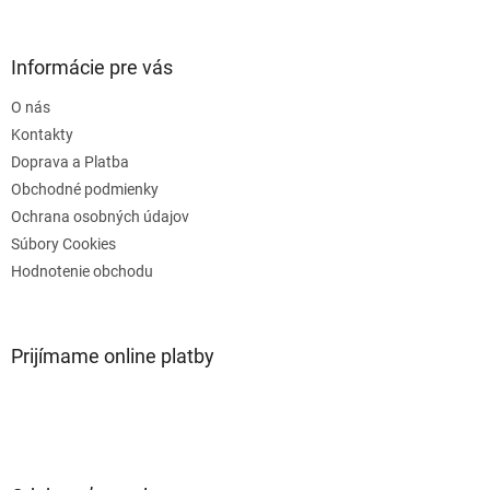
á
p
ä
Informácie pre vás
t
O nás
i
e
Kontakty
Doprava a Platba
Obchodné podmienky
Ochrana osobných údajov
Súbory Cookies
Hodnotenie obchodu
Prijímame online platby