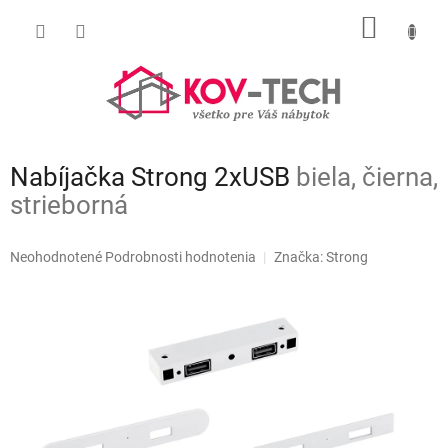
Prejsť
NÁKU
na
obsah
KOŠÍK
Nabíjačka Strong 2xUSB
biela, čierna,
strieborná
Priemerné
Neohodnotené
Podrobnosti hodnotenia
Značka:
Strong
hodnotenie
produktu
je
0,0
z
5
hviezdičiek.