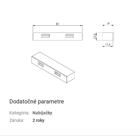
Dodatočné parametre
Kategória
:
Nabíjačky
Záruka
:
2 roky
Z