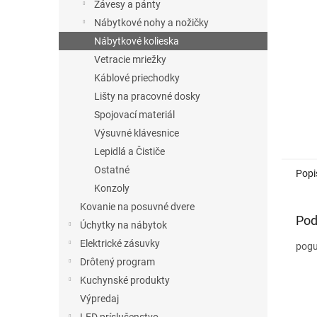
Závesy a pánty
Nábytkové nohy a nožičky
Nábytkové kolieska
Vetracie mriežky
Káblové priechodky
Lišty na pracovné dosky
Spojovací materiál
Výsuvné klávesnice
Lepidlá a Čističe
Ostatné
Popi
Konzoly
Kovanie na posuvné dvere
Pod
Úchytky na nábytok
Elektrické zásuvky
pogu
Drôtený program
Kuchynské produkty
Výpredaj