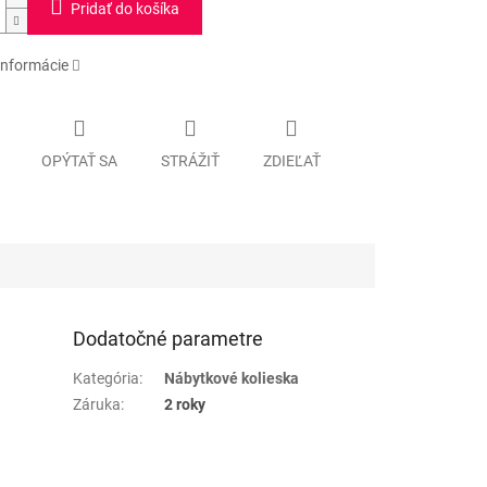
Pridať do košíka
informácie
OPÝTAŤ SA
STRÁŽIŤ
ZDIEĽAŤ
Dodatočné parametre
Kategória
:
Nábytkové kolieska
Záruka
:
2 roky