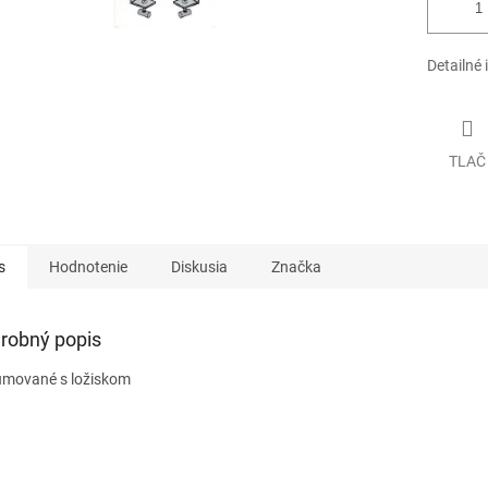
Detailné 
TLAČ
s
Hodnotenie
Diskusia
Značka
robný popis
mované s ložiskom