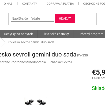
O NÁS
KONTAKTY
DOPRAVA A PLATBA
OBCHODNÉ PO
HĽADAŤ
Úchytky na nábytok
Elektrické zásuvky
Drôtený program
Koliesko sevroll gemini duo sada
esko sevroll gemini duo sada
KV-330
né
notené
Podrobnosti hodnotenia
Značka:
Sevroll
nie
€5,
u
€4,80 be
Jednotk
Skla
cena:
iek.