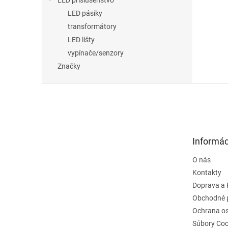
LED príslušenstvo
LED pásiky
transformátory
LED lišty
vypínače/senzory
Značky
Z
á
p
ä
t
Informác
i
e
O nás
Kontakty
Doprava a 
Obchodné 
Ochrana o
Súbory Coo