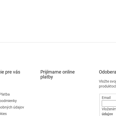
ie pre vás
Prijímame online
Odobera
platby
Vložte svo
produktoc
Platba
Email
podmienky
sobných údajov
Vložením
kies
údajov