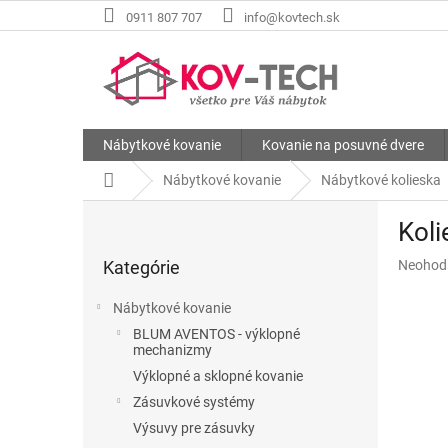
Prejsť
0911 807 707
info@kovtech.sk
na
obsah
Nábytkové kovanie
Kovanie na posuvné dvere
Domov
Nábytkové kovanie
Nábytkové kolieska
B
Koli
o
Preskočiť
č
Priemer
Kategórie
Neohod
kategórie
n
hodnote
ý
produkt
Nábytkové kovanie
p
je
BLUM AVENTOS - výklopné
a
0,0
mechanizmy
z
n
Výklopné a sklopné kovanie
5
e
hviezdič
Zásuvkové systémy
l
Výsuvy pre zásuvky