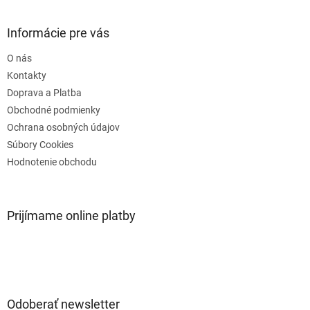
á
p
ä
Informácie pre vás
t
O nás
i
e
Kontakty
Doprava a Platba
Obchodné podmienky
Ochrana osobných údajov
Súbory Cookies
Hodnotenie obchodu
Prijímame online platby
Odoberať newsletter