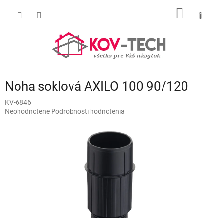
Prejsť
NÁKU
na
obsah
KOŠÍK
Noha soklová AXILO 100 90/120
KV-6846
Priemerné
Neohodnotené
Podrobnosti hodnotenia
hodnotenie
produktu
je
0,0
z
5
hviezdičiek.