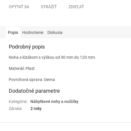
OPÝTAŤ SA
STRÁŽIŤ
ZDIEĽAŤ
Popis
Hodnotenie
Diskusia
Podrobný popis
Noha s klzákom s výškou od 90 mm do 120 mm.
Materiál: Plast
Povrchová úprava: čierna
Dodatočné parametre
Kategória
:
Nábytkové nohy a nožičky
Záruka
:
2 roky
Z