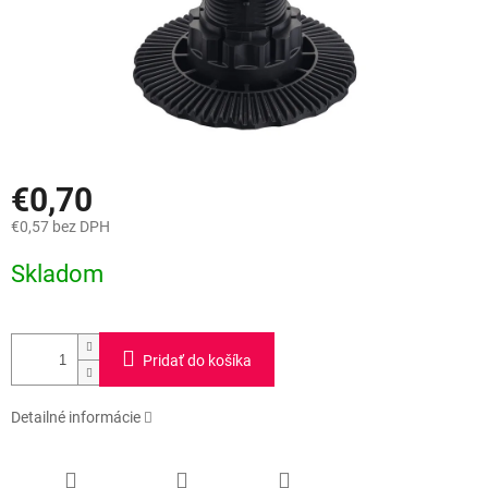
€0,70
€0,57 bez DPH
Jednotková
Skladom
cena:
Pridať do košíka
Detailné informácie