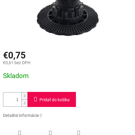
€0,75
€0,61 bez DPH
Jednotková
Skladom
cena:
Pridať do košíka
Detailné informácie