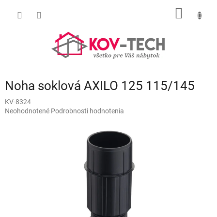
Prejsť
NÁKU
na
obsah
KOŠÍK
Noha soklová AXILO 125 115/145
KV-8324
Priemerné
Neohodnotené
Podrobnosti hodnotenia
hodnotenie
produktu
je
0,0
z
5
hviezdičiek.