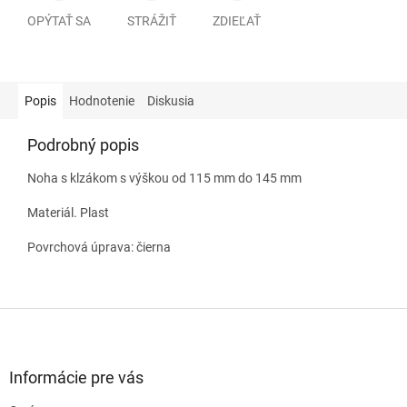
OPÝTAŤ SA
STRÁŽIŤ
ZDIEĽAŤ
Popis
Hodnotenie
Diskusia
Podrobný popis
Noha s klzákom s výškou od 115 mm do 145 mm
Materiál. Plast
Povrchová úprava: čierna
Z
á
p
ä
Informácie pre vás
t