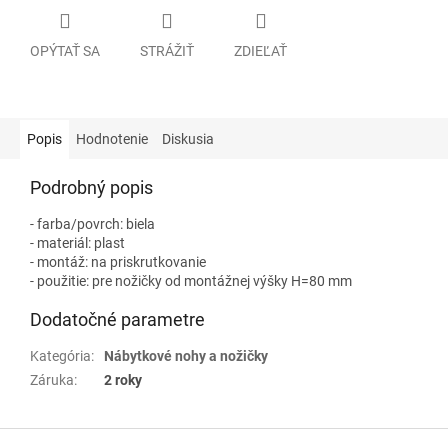
OPÝTAŤ SA
STRÁŽIŤ
ZDIEĽAŤ
Popis
Hodnotenie
Diskusia
Podrobný popis
- farba/povrch: biela
- materiál: plast
- montáž: na priskrutkovanie
- použitie: pre nožičky od montážnej výšky H=80 mm
Dodatočné parametre
Kategória
:
Nábytkové nohy a nožičky
Záruka
:
2 roky
Z