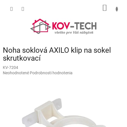
Prejsť
NÁKU
na
obsah
KOŠÍK
Noha soklová AXILO klip na sokel
skrutkovací
KV-7204
Priemerné
Neohodnotené
Podrobnosti hodnotenia
hodnotenie
produktu
je
0,0
z
5
hviezdičiek.