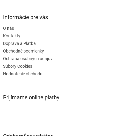
á
p
ä
Informácie pre vás
t
O nás
i
e
Kontakty
Doprava a Platba
Obchodné podmienky
Ochrana osobných údajov
Súbory Cookies
Hodnotenie obchodu
Prijímame online platby