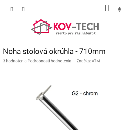
Prejsť
NÁKU
na
obsah
KOŠÍK
Noha stolová okrúhla - 710mm
Priemerné
3 hodnotenia
Podrobnosti hodnotenia
Značka:
ATM
hodnotenie
produktu
je
5,0
z
5
hviezdičiek.