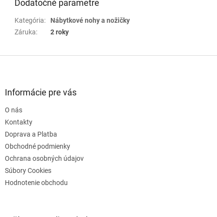
Dodatočné parametre
Kategória
:
Nábytkové nohy a nožičky
Záruka
:
2 roky
Z
á
p
ä
Informácie pre vás
t
O nás
i
e
Kontakty
Doprava a Platba
Obchodné podmienky
Ochrana osobných údajov
Súbory Cookies
Hodnotenie obchodu