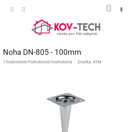
Prejsť
NÁKU
na
obsah
KOŠÍK
Noha DN-805 - 100mm
Priemerné
1 hodnotenie
Podrobnosti hodnotenia
Značka:
ATM
hodnotenie
produktu
je
5,0
z
5
hviezdičiek.