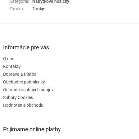
Kategória
:
Nábytkové nožičky
Záruka
:
2 roky
Z
á
p
ä
Informácie pre vás
t
O nás
i
e
Kontakty
Doprava a Platba
Obchodné podmienky
Ochrana osobných údajov
Súbory Cookies
Hodnotenie obchodu
Prijímame online platby