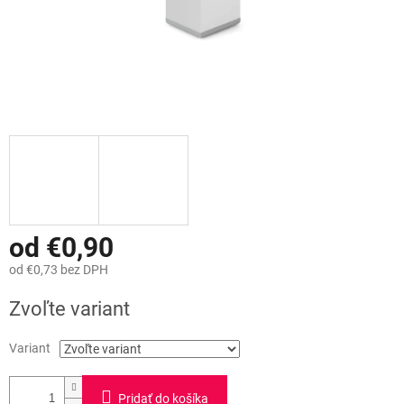
od
€0,90
od
€0,73
bez DPH
Jednotková
Zvoľte variant
cena:
Variant
Pridať do košíka