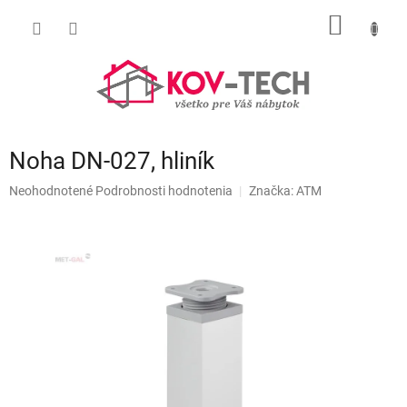
Prejsť
NÁKU
na
obsah
KOŠÍK
Noha DN-027, hliník
Priemerné
Neohodnotené
Podrobnosti hodnotenia
Značka:
ATM
hodnotenie
produktu
je
0,0
z
5
hviezdičiek.