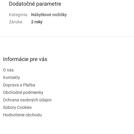
Dodatočné parametre
Kategória
:
Nábytkové nožičky
Záruka
:
2 roky
Z
á
p
ä
Informácie pre vás
t
O nás
i
e
Kontakty
Doprava a Platba
Obchodné podmienky
Ochrana osobných údajov
Súbory Cookies
Hodnotenie obchodu