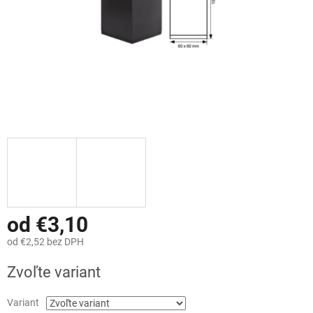
od
€3,10
od
€2,52
bez DPH
Jednotková
Zvoľte variant
cena:
Variant