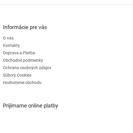
Z
á
p
ä
Informácie pre vás
t
O nás
i
e
Kontakty
Doprava a Platba
Obchodné podmienky
Ochrana osobných údajov
Súbory Cookies
Hodnotenie obchodu
Prijímame online platby