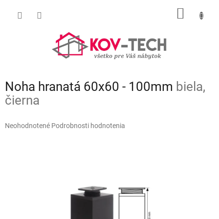
Prejsť
NÁKU
na
obsah
KOŠÍK
Noha hranatá 60x60 - 100mm
biela,
čierna
Priemerné
Neohodnotené
Podrobnosti hodnotenia
hodnotenie
produktu
je
0,0
z
5
hviezdičiek.