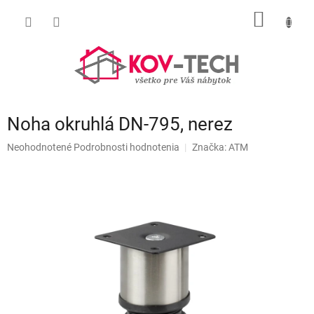
Prejsť
NÁKU
na
obsah
KOŠÍK
Noha okruhlá DN-795, nerez
Priemerné
Neohodnotené
Podrobnosti hodnotenia
Značka:
ATM
hodnotenie
produktu
je
0,0
z
5
hviezdičiek.