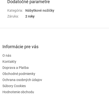
Dodatočné parametre
Kategória
:
Nábytkové nožičky
Záruka
:
2 roky
Z
á
p
ä
Informácie pre vás
t
O nás
i
e
Kontakty
Doprava a Platba
Obchodné podmienky
Ochrana osobných údajov
Súbory Cookies
Hodnotenie obchodu