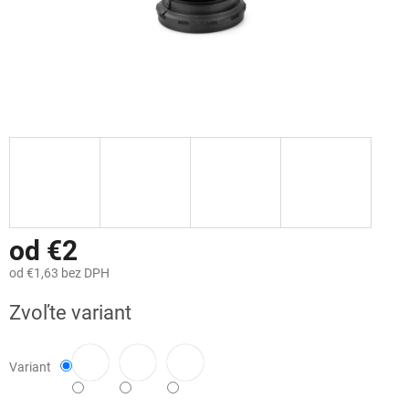
od
€2
od
€1,63
bez DPH
Jednotková
Zvoľte variant
cena:
Variant