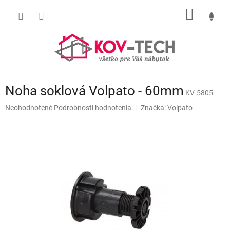
Prejsť
NÁKU
na
obsah
KOŠÍK
Noha soklová Volpato - 60mm
KV-5805
Priemerné
Neohodnotené
Podrobnosti hodnotenia
Značka:
Volpato
hodnotenie
produktu
je
0,0
z
5
hviezdičiek.