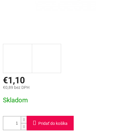
€1,10
€0,89 bez DPH
Jednotková
Skladom
cena:
Pridať do košíka