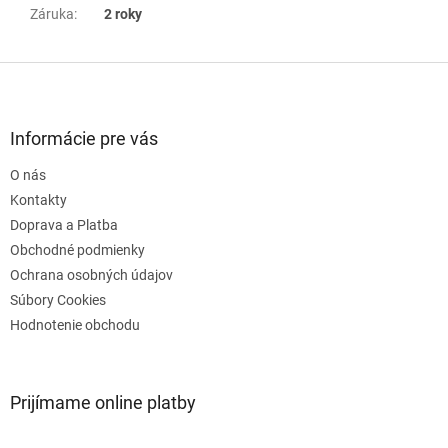
Záruka
:
2 roky
Z
á
p
ä
Informácie pre vás
t
O nás
i
e
Kontakty
Doprava a Platba
Obchodné podmienky
Ochrana osobných údajov
Súbory Cookies
Hodnotenie obchodu
Prijímame online platby