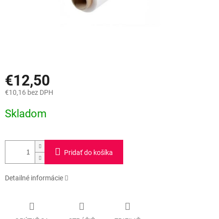
€12,50
€10,16 bez DPH
Jednotková
Skladom
cena:
Pridať do košíka
Detailné informácie