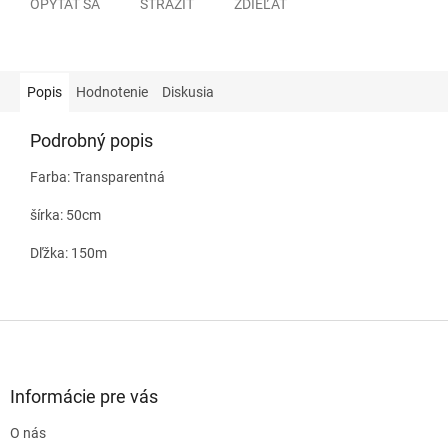
OPÝTAŤ SA
STRÁŽIŤ
ZDIEĽAŤ
Popis
Hodnotenie
Diskusia
Podrobný popis
Farba: Transparentná
šírka: 50cm
Dľžka: 150m
Z
á
p
ä
Informácie pre vás
t
O nás
i