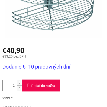
€40,90
€33,25 bez DPH
Jednotková
Dodanie 6 -10 pracovných dní
cena:
Pridať do košíka
229371