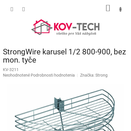
Prejsť
NÁKU
na
obsah
KOŠÍK
StrongWire karusel 1/2 800-900, bez
mon. tyče
KV-3211
Priemerné
Neohodnotené
Podrobnosti hodnotenia
Značka:
Strong
hodnotenie
produktu
je
0,0
z
5
hviezdičiek.