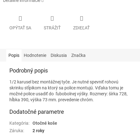
Detailné informácie
OPÝTAŤ SA
STRÁŽIŤ
ZDIEĽAŤ
Popis
Hodnotenie
Diskusia
Značka
Podrobný popis
1/2 karusel bez montážnej tyče. Je nutné spevniť rohovú
skrinku stĺpikom na ktorý sa police montujú. Vďaka tomu je
možné police usadiť do ľubobolnej výšky. Rozmery: šírka 728,
hĺbka 390, výška 73 mm. prevedenie chróm.
Dodatočné parametre
Kategória
:
Otočné koše
Záruka
:
2 roky