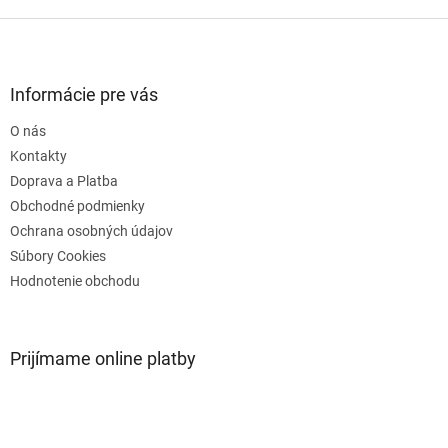
Z
á
p
ä
Informácie pre vás
t
O nás
i
e
Kontakty
Doprava a Platba
Obchodné podmienky
Ochrana osobných údajov
Súbory Cookies
Hodnotenie obchodu
Prijímame online platby