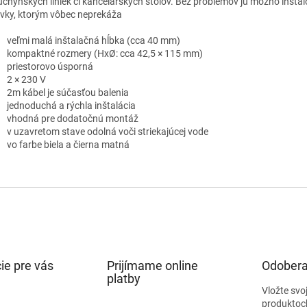
uchynských liniek či kancelárskych stolov. Bez problémov ju možno inšta
vky, ktorým vôbec neprekáža
veľmi malá inštalačná hĺbka (cca 40 mm)
kompaktné rozmery (HxØ: cca 42,5 × 115 mm)
priestorovo úsporná
2 × 230 V
2m kábel je súčasťou balenia
jednoduchá a rýchla inštalácia
vhodná pre dodatočnú montáž
v uzavretom stave odolná voči striekajúcej vode
vo farbe biela a čierna matná
ie pre vás
Prijímame online
Odobera
platby
Vložte svo
produktoc