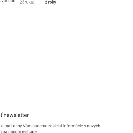
lovať nad
Záruka
:
2 roky
ť newsletter
j e-mail a my Vám budeme zasielať informácie o nových
h na našom e-shope.