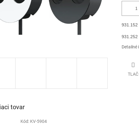
931.152 
931.252 
Detailné 
TLAČ
iaci tovar
Kód:
KV-5904