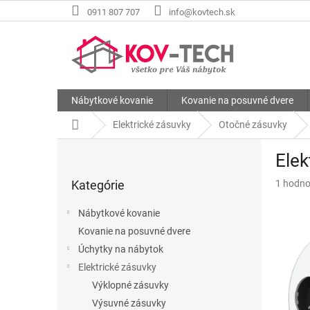
Prejsť
0911 807 707
info@kovtech.sk
na
obsah
Nábytkové kovanie
Kovanie na posuvné dvere
Domov
Elektrické zásuvky
Otočné zásuvky
B
Ele
o
Preskočiť
č
Priemer
Kategórie
1 hodno
kategórie
n
hodnote
ý
produkt
Nábytkové kovanie
p
je
Kovanie na posuvné dvere
a
5,0
z
Úchytky na nábytok
n
5
e
Elektrické zásuvky
hviezdič
l
Výklopné zásuvky
Výsuvné zásuvky