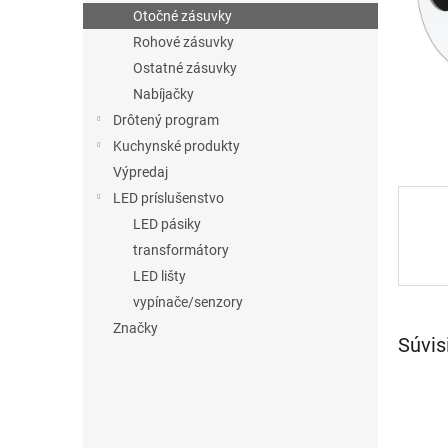
Otočné zásuvky
Rohové zásuvky
Ostatné zásuvky
Nabíjačky
Drôtený program
Kuchynské produkty
Výpredaj
LED príslušenstvo
LED pásiky
transformátory
LED lišty
vypínače/senzory
Značky
Súvis