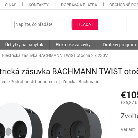
O NÁS
KONTAKTY
DOPRAVA A PLATBA
OBCHODNÉ PO
HĽADAŤ
Úchytky na nábytok
Elektrické zásuvky
Drôtený program
Elektrická zásuvka BACHMANN TWIST otočná
2 x 230V
ktrická zásuvka BACHMANN TWIST ot
né
tenie
Podrobnosti hodnotenia
Značka:
Bachmann
nie
€10
u
€85,37 
Jednotk
Zvoľt
cena:
iek.
Variant