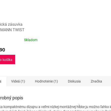
rická zásuvka
MANN TWIST
ná matný chróm
2 x
Skladom
erné
tenie
90
ktu
o košíka
ičiek.
s
Videá (1)
Hodnotenie (1)
Diskusia
Značka
robný popis
a kompaktnému dizajnu a veľmi nízkej montážnej hĺbke ju možno ľahko 