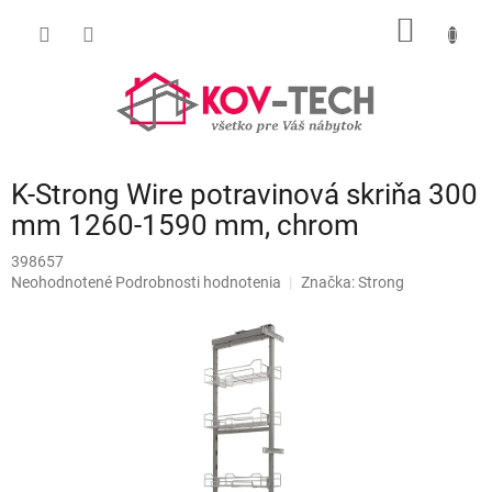
Prejsť
NÁKU
na
obsah
KOŠÍK
K-Strong Wire potravinová skriňa 300
mm 1260-1590 mm, chrom
398657
Priemerné
Neohodnotené
Podrobnosti hodnotenia
Značka:
Strong
hodnotenie
produktu
je
0,0
z
5
hviezdičiek.