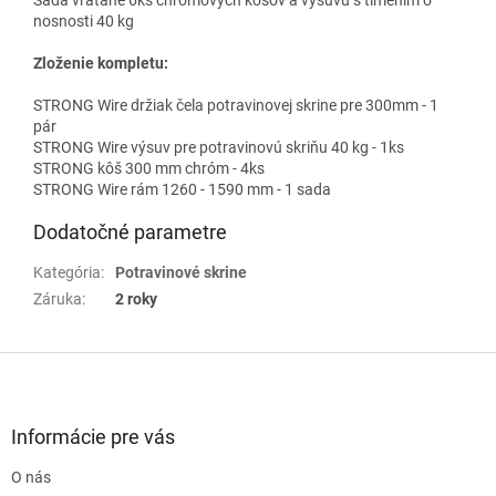
nosnosti 40 kg
Zloženie kompletu:
STRONG Wire držiak čela potravinovej skrine pre 300mm - 1
pár
STRONG Wire výsuv pre potravinovú skriňu 40 kg - 1ks
STRONG kôš 300 mm chróm - 4ks
STRONG Wire rám 1260 - 1590 mm - 1 sada
Dodatočné parametre
Kategória
:
Potravinové skrine
Záruka
:
2 roky
Z
á
p
ä
Informácie pre vás
t
O nás
i