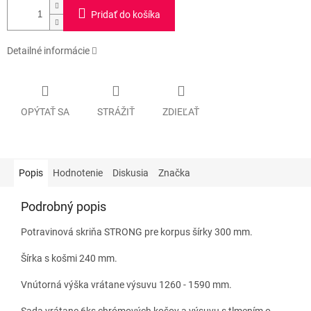
Pridať do košíka
Detailné informácie
OPÝTAŤ SA
STRÁŽIŤ
ZDIEĽAŤ
Popis
Hodnotenie
Diskusia
Značka
Podrobný popis
Potravinová skriňa STRONG pre korpus šírky 300 mm.
Šírka s košmi 240 mm.
Vnútorná výška vrátane výsuvu 1260 - 1590 mm.
Sada vrátane 6ks chrómových košov a výsuvu s tlmením o