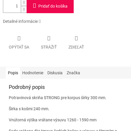
Pridať do košíka
Detailné informácie
OPÝTAŤ SA
STRÁŽIŤ
ZDIEĽAŤ
Popis
Hodnotenie
Diskusia
Značka
Podrobný popis
Potravinová skriňa STRONG pre korpus šírky 300 mm.
Šírka s košmi 240 mm.
Vnútorná výška vrátane výsuvu 1260 - 1590 mm
Sada vrátane 4ks tmavo šedých košov a výsuvu s tlmením o