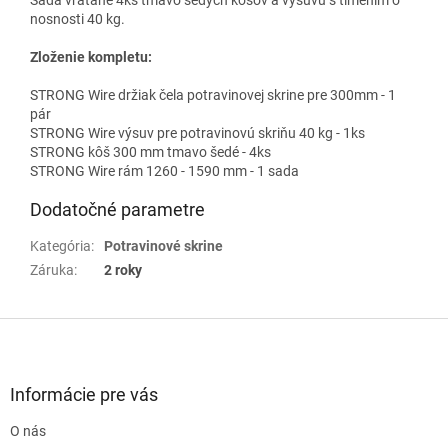
nosnosti 40 kg.
Zloženie kompletu:
STRONG Wire držiak čela potravinovej skrine pre 300mm - 1
pár
STRONG Wire výsuv pre potravinovú skriňu 40 kg - 1ks
STRONG kôš 300 mm tmavo šedé - 4ks
STRONG Wire rám 1260 - 1590 mm - 1 sada
Dodatočné parametre
Kategória
:
Potravinové skrine
Záruka
:
2 roky
Z
á
p
ä
Informácie pre vás
t
O nás
i