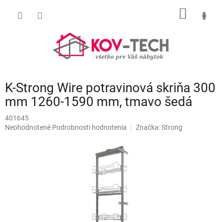
Prejsť
NÁKU
na
obsah
KOŠÍK
K-Strong Wire potravinová skriňa 300
mm 1260-1590 mm, tmavo šedá
401645
Priemerné
Neohodnotené
Podrobnosti hodnotenia
Značka:
Strong
hodnotenie
produktu
je
0,0
z
5
hviezdičiek.