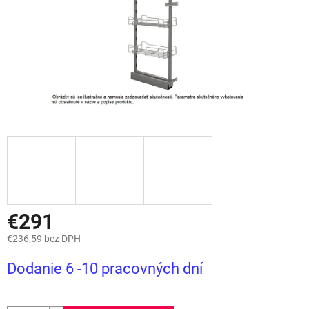
€291
€236,59 bez DPH
Jednotková
Dodanie 6 -10 pracovných dní
cena: