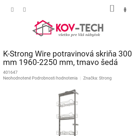
Prejsť
NÁKU
na
obsah
KOŠÍK
K-Strong Wire potravinová skriňa 300
mm 1960-2250 mm, tmavo šedá
401647
Priemerné
Neohodnotené
Podrobnosti hodnotenia
Značka:
Strong
hodnotenie
produktu
je
0,0
z
5
hviezdičiek.