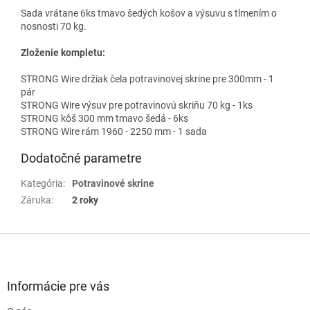
Sada vrátane 6ks tmavo šedých košov a výsuvu s tlmením o
nosnosti 70 kg.
Zloženie kompletu:
STRONG Wire držiak čela potravinovej skrine pre 300mm - 1
pár
STRONG Wire výsuv pre potravinovú skriňu 70 kg - 1ks
STRONG kôš 300 mm tmavo šedá - 6ks
STRONG Wire rám 1960 - 2250 mm - 1 sada
Dodatočné parametre
Kategória
:
Potravinové skrine
Záruka
:
2 roky
Z
á
p
ä
Informácie pre vás
t