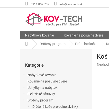
Prejsť
0911 807 707
info@kovtech.sk
na
obsah
Nábytkové kovanie
Kovanie na posuvné dvere
Domov
Drôtený program
Prádelné koše
K
B
Kôš 
o
Preskočiť
č
Priemer
Kategórie
Neohod
kategórie
n
hodnote
ý
produkt
Nábytkové kovanie
p
je
Kovanie na posuvné dvere
a
0,0
z
Úchytky na nábytok
n
5
e
Elektrické zásuvky
hviezdič
l
Drôtený program
Drôtené koše pre dolné skrinky