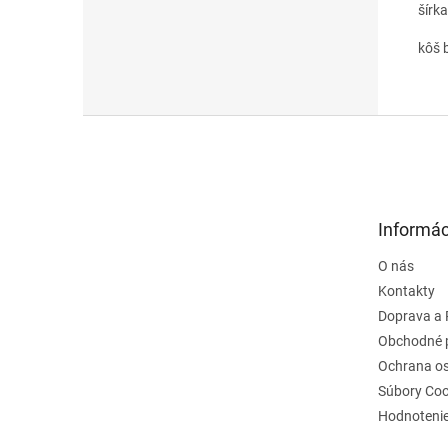
šírk
kôš b
Z
á
p
ä
t
Informác
i
e
O nás
Kontakty
Doprava a 
Obchodné 
Ochrana o
Súbory Coo
Hodnoteni