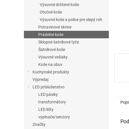
Výsuvné drôtené koše
Otočné koše
Výsuvné koše a police pre slepý roh
Potravinové skrine
Prádelné koše
Sklopné šatníkové tyče
Šatníkové koše
Výsuvné vešiaky
Koše na obuv
Kuchynské produkty
Výpredaj
LED príslušenstvo
LED pásiky
transformátory
Popi
LED lišty
vypínače/senzory
Pod
Značky