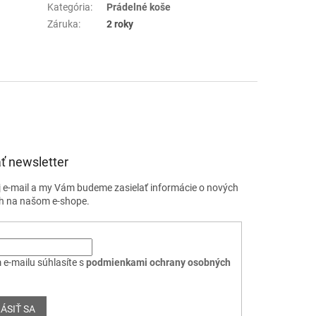
Kategória
:
Prádelné koše
Záruka
:
2 roky
ť newsletter
j e-mail a my Vám budeme zasielať informácie o nových
h na našom e-shope.
 e-mailu súhlasíte s
podmienkami ochrany osobných
ÁSIŤ SA