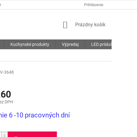
DMIENKY
OCHRANA OSOBNÝCH ÚDAJOV
Prihlásenie
SÚBORY COOKIES
NÁKUPNÝ
Prázdny košík
KOŠÍK
Kuchynské produkty
Výpredaj
LED príslušenstvo
V-3648
,60
bez DPH
ová
ie 6 -10 pracovných dní