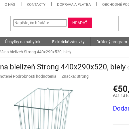
O NÁS
KONTAKTY
DOPRAVA A PLATBA
OBCHODNÉ PO
HĽADAŤ
Úchytky na nábytok
Elektrické zásuvky
Drôtený program
ôš na bielizeň Strong 440x290x520, biely
na bielizeň Strong 440x290x520, biely
K
né
notené
Podrobnosti hodnotenia
Značka:
Strong
nie
€50
u
€41,14 
Jednotk
Dodan
cena:
iek.