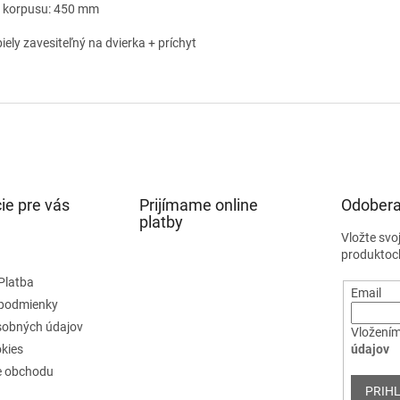
a korpusu: 450 mm
iely zavesiteľný na dvierka + príchyt
ie pre vás
Prijímame online
Odobera
platby
Vložte svo
produktoc
Platba
Email
podmienky
sobných údajov
Vložením
kies
údajov
e obchodu
PRIHL