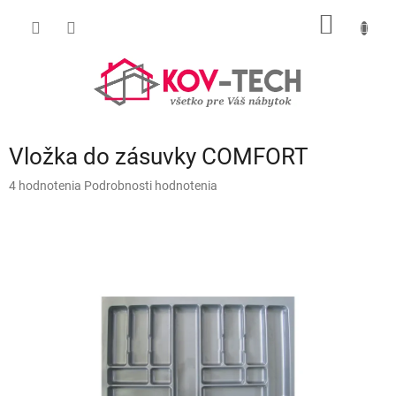
Prejsť
NÁKU
na
obsah
KOŠÍK
Vložka do zásuvky COMFORT
Priemerné
4 hodnotenia
Podrobnosti hodnotenia
hodnotenie
produktu
je
5,0
z
5
hviezdičiek.