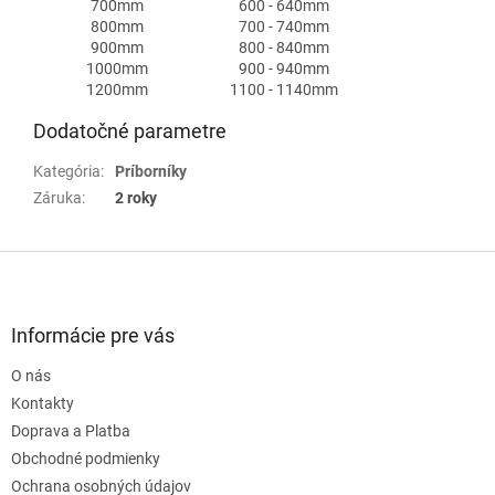
700mm
600 - 640mm
800mm
700 - 740mm
900mm
800 - 840mm
1000mm
900 - 940mm
1200mm
1100 - 1140mm
Dodatočné parametre
Kategória
:
Príborníky
Záruka
:
2 roky
Z
á
p
ä
Informácie pre vás
t
O nás
i
e
Kontakty
Doprava a Platba
Obchodné podmienky
Ochrana osobných údajov