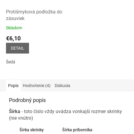
Protišmyková podložka do
zásuviek
Skladom
Priemerné
hodnotenie
€6,10
produktu
je
DETAIL
5,0
z
Šedá
5
hviezdičiek.
Popis
Hodnotenie (4)
Diskusia
Podrobný popis
Šírka
- toto číslo vždy uvádza vonkajší rozmer skrinky
(nie vnútro)
Šírka skrinky
Šírka príborníka