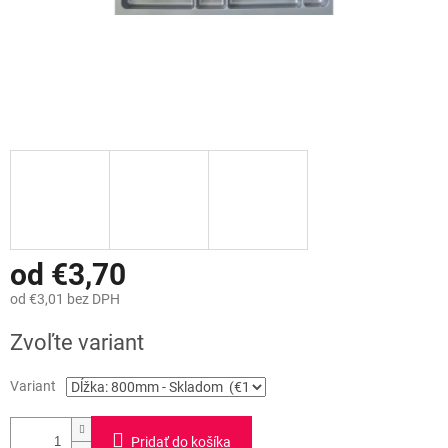
od
€3,70
od
€3,01
bez DPH
Jednotková
Zvoľte variant
cena:
Variant
Pridať do košíka