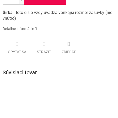
Šírka
- toto číslo vždy uvádza vonkajší rozmer zásuvky (nie
vnútro)
Detailné informácie
OPÝTAŤ SA
STRÁŽIŤ
ZDIEĽAŤ
Súvisiaci tovar