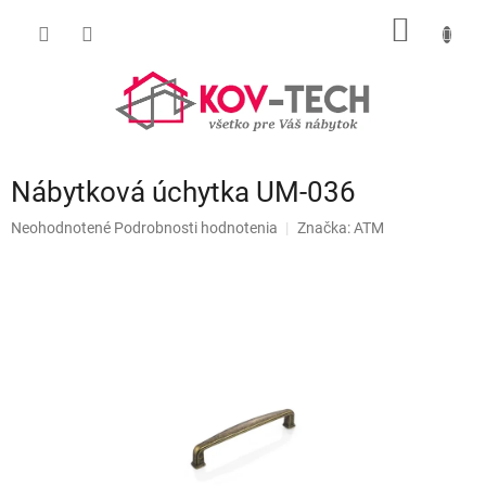
Prejsť
NÁKU
na
obsah
KOŠÍK
Nábytková úchytka UM-036
Priemerné
Neohodnotené
Podrobnosti hodnotenia
Značka:
ATM
hodnotenie
produktu
je
0,0
z
5
hviezdičiek.