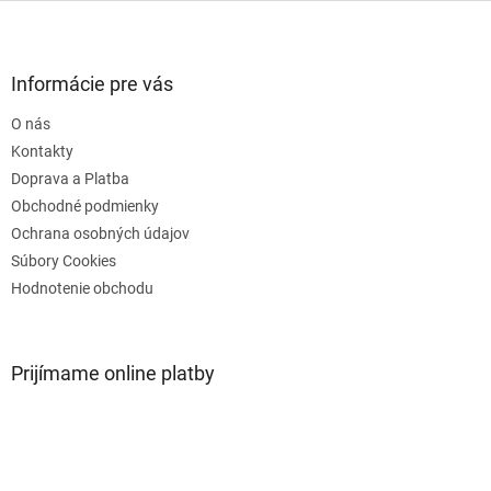
Z
á
p
ä
Informácie pre vás
t
O nás
i
e
Kontakty
Doprava a Platba
Obchodné podmienky
Ochrana osobných údajov
Súbory Cookies
Hodnotenie obchodu
Prijímame online platby