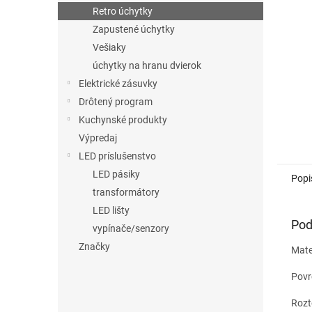
Retro úchytky
Zapustené úchytky
Vešiaky
úchytky na hranu dvierok
Elektrické zásuvky
Drôtený program
Kuchynské produkty
Výpredaj
LED príslušenstvo
LED pásiky
Popi
transformátory
LED lišty
Pod
vypínače/senzory
Značky
Mater
Povr
Rozt