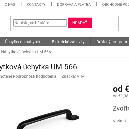
O NÁS
KONTAKTY
DOPRAVA A PLATBA
OBCHODNÉ PO
HĽADAŤ
Úchytky na nábytok
Elektrické zásuvky
Drôtený program
Nábytková úchytka UM-566
ytková úchytka UM-566
né
notené
Podrobnosti hodnotenia
Značka:
ATM
nie
od
€
u
od
€1,38
Jednotk
Zvoľt
cena:
iek.
Variant