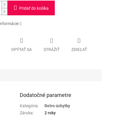
Pridať do košíka
informácie
OPÝTAŤ SA
STRÁŽIŤ
ZDIEĽAŤ
Dodatočné parametre
Kategória
:
Retro úchytky
Záruka
:
2 roky