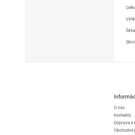
Celk
Výš
Šírk
Skru
Z
á
p
ä
t
Informác
i
e
O nás
Kontakty
Doprava a 
Obchodné 