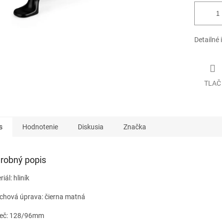
Detailné 
TLAČ
s
Hodnotenie
Diskusia
Značka
robný popis
iál: hliník
chová úprava: čierna matná
eč: 128/96mm