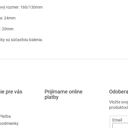
ový rozmer: 160/130mm
ka: 24mm
a: 20mm
tky sú súčasťoiu balenia.
ie pre vás
Prijímame online
Odobera
platby
Vložte svo
produktoc
Platba
Email
podmienky