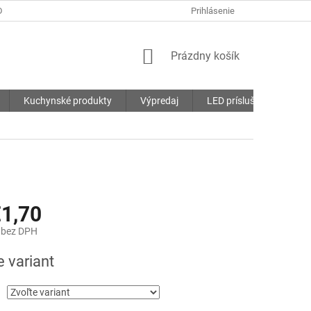
DMIENKY
OCHRANA OSOBNÝCH ÚDAJOV
Prihlásenie
SÚBORY COOKIES
NÁKUPNÝ
Prázdny košík
KOŠÍK
Kuchynské produkty
Výpredaj
LED príslušenstvo
1,70
bez DPH
ová
e variant