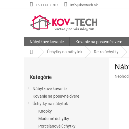
Prejsť
0911 807 707
info@kovtech.sk
na
obsah
Nábytkové kovanie
Kovanie na posuvné dvere
Domov
Úchytky na nábytok
Retro úchytky
B
Náb
o
Preskočiť
č
Priemer
Kategórie
Neohod
kategórie
n
hodnote
ý
produkt
Nábytkové kovanie
p
je
Kovanie na posuvné dvere
a
0,0
z
Úchytky na nábytok
n
5
e
Knopky
hviezdič
l
Moderné úchytky
Porcelánové úchytky