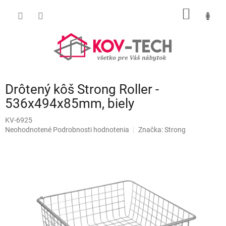
Prejsť
NÁKU
na
obsah
KOŠÍK
Drôtený kôš Strong Roller -
536x494x85mm, biely
KV-6925
Priemerné
Neohodnotené
Podrobnosti hodnotenia
Značka:
Strong
hodnotenie
produktu
je
0,0
z
5
hviezdičiek.