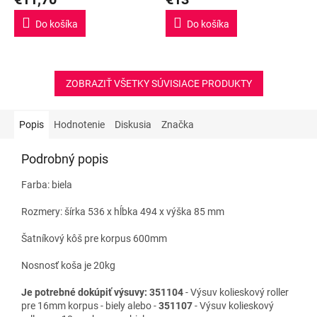
Do košíka
Do košíka
ZOBRAZIŤ VŠETKY SÚVISIACE PRODUKTY
Popis
Hodnotenie
Diskusia
Značka
Podrobný popis
Farba: biela
Rozmery: šírka 536 x hĺbka 494 x výška 85 mm
Šatníkový kôš pre korpus 600mm
Nosnosť koša je 20kg
Je potrebné
dokúpiť výsuvy:
351104
- Výsuv kolieskový roller
pre 16mm korpus - biely alebo -
351107
- Výsuv kolieskový