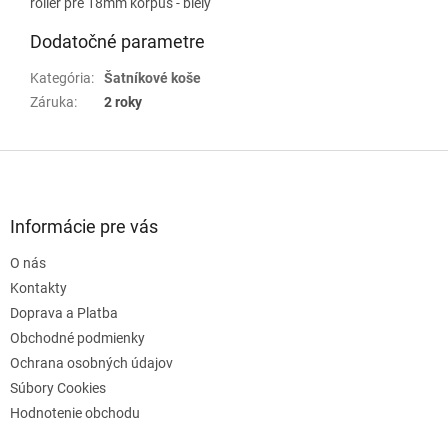
roller pre 18mm korpus - biely
Dodatočné parametre
Kategória
:
Šatníkové koše
Záruka
:
2 roky
Z
á
p
ä
Informácie pre vás
t
O nás
i
e
Kontakty
Doprava a Platba
Obchodné podmienky
Ochrana osobných údajov
Súbory Cookies
Hodnotenie obchodu