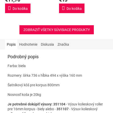
Do košíka
Do košíka
ZOBRAZIŤ VŠETKY SÚVISIACE PRODUKTY
Popis
Hodnotenie
Diskusia
Značka
Podrobný popis
Farba: biela
Rozmery: šírka 736 x hĺbka 494 x výška 160 mm
Šatníkový kôš pre korpus 800mm
Nosnosť koša je 20kg
Je potrebné
dokúpiť výsuvy:
351104
- Výsuv kolieskový roller
pre 16mm korpus - biely alebo -
351107
- Výsuv kolieskový