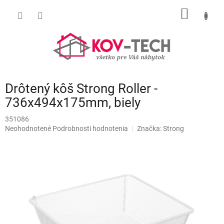
Prejsť
NÁKU
na
obsah
KOŠÍK
Drôtený kôš Strong Roller -
736x494x175mm, biely
351086
Priemerné
Neohodnotené
Podrobnosti hodnotenia
Značka:
Strong
hodnotenie
produktu
je
0,0
z
5
hviezdičiek.