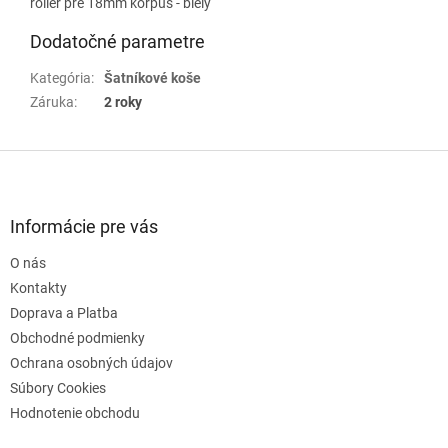
roller pre 18mm korpus - biely
Dodatočné parametre
Kategória
:
Šatníkové koše
Záruka
:
2 roky
Z
á
p
ä
Informácie pre vás
t
O nás
i
e
Kontakty
Doprava a Platba
Obchodné podmienky
Ochrana osobných údajov
Súbory Cookies
Hodnotenie obchodu