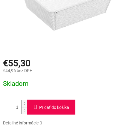
€55,30
€44,96 bez DPH
Jednotková
Skladom
cena:
Pridať do košíka
Detailné informácie