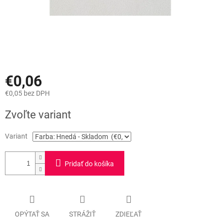
€0,06
€0,05 bez DPH
Jednotková
Zvoľte variant
cena:
Variant
Pridať do košíka
OPÝTAŤ SA
STRÁŽIŤ
ZDIEĽAŤ