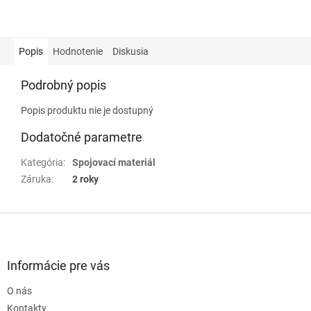
Popis
Hodnotenie
Diskusia
Podrobný popis
Popis produktu nie je dostupný
Dodatočné parametre
Kategória
:
Spojovací materiál
Záruka
:
2 roky
Z
á
p
ä
Informácie pre vás
t
O nás
i
e
Kontakty