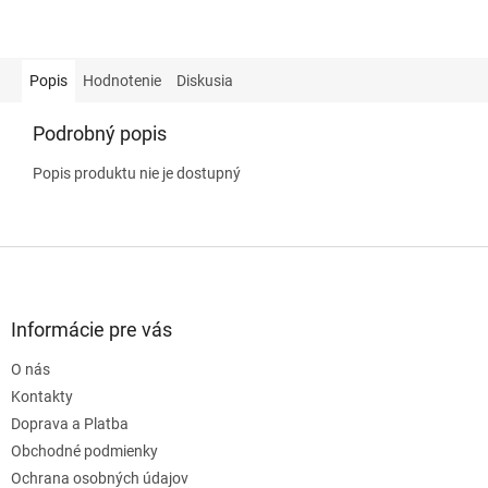
Popis
Hodnotenie
Diskusia
Podrobný popis
Popis produktu nie je dostupný
Z
á
p
ä
Informácie pre vás
t
O nás
i
e
Kontakty
Doprava a Platba
Obchodné podmienky
Ochrana osobných údajov