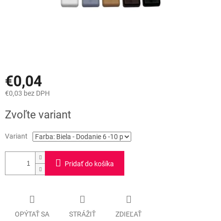
€0,04
€0,03 bez DPH
Jednotková
Zvoľte variant
cena:
Variant
Pridať do košíka
OPÝTAŤ SA
STRÁŽIŤ
ZDIEĽAŤ