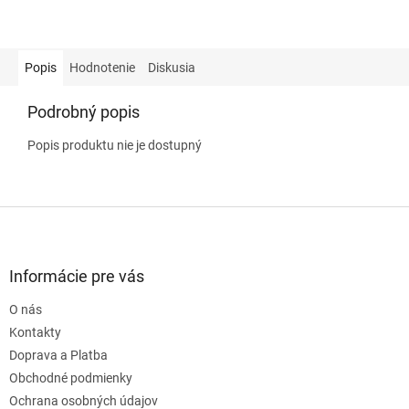
Popis
Hodnotenie
Diskusia
Podrobný popis
Popis produktu nie je dostupný
Z
á
p
ä
Informácie pre vás
t
O nás
i
e
Kontakty
Doprava a Platba
Obchodné podmienky
Ochrana osobných údajov