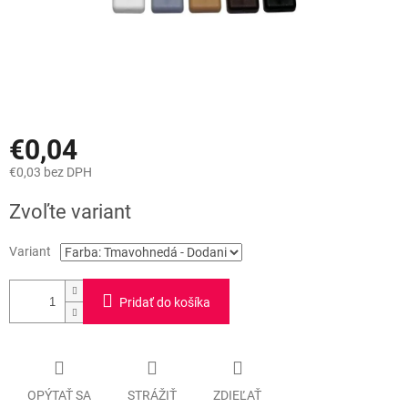
€0,04
€0,03 bez DPH
Jednotková
Zvoľte variant
cena:
Variant
Pridať do košíka
OPÝTAŤ SA
STRÁŽIŤ
ZDIEĽAŤ