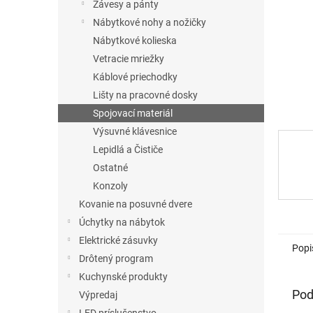
Závesy a pánty
Nábytkové nohy a nožičky
Nábytkové kolieska
Vetracie mriežky
Káblové priechodky
Lišty na pracovné dosky
Spojovací materiál
Výsuvné klávesnice
Lepidlá a Čističe
Ostatné
Konzoly
Kovanie na posuvné dvere
Úchytky na nábytok
Elektrické zásuvky
Popi
Drôtený program
Kuchynské produkty
Pod
Výpredaj