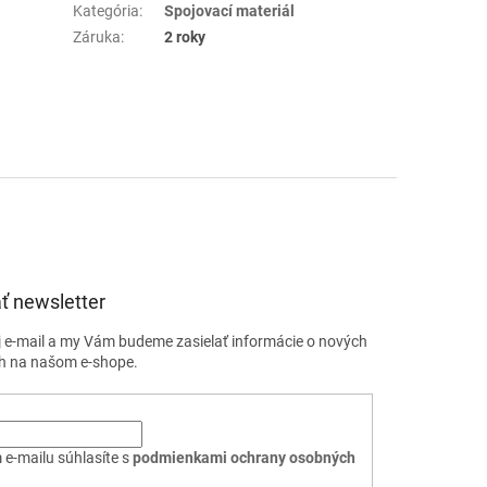
Kategória
:
Spojovací materiál
Záruka
:
2 roky
ť newsletter
j e-mail a my Vám budeme zasielať informácie o nových
h na našom e-shope.
 e-mailu súhlasíte s
podmienkami ochrany osobných