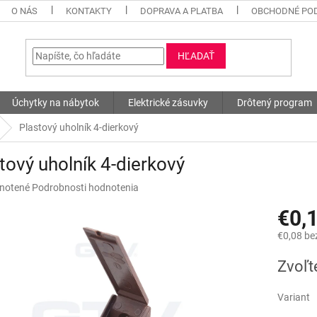
O NÁS
KONTAKTY
DOPRAVA A PLATBA
OBCHODNÉ PO
HĽADAŤ
Úchytky na nábytok
Elektrické zásuvky
Drôtený program
Plastový uholník 4-dierkový
tový uholník 4-dierkový
né
notené
Podrobnosti hodnotenia
nie
€0,
u
€0,08 be
Jednotk
Zvoľt
cena:
iek.
Variant