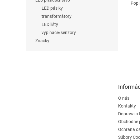
LED príslušenstvo
Popi
LED pásiky
transformátory
LED lišty
vypínače/senzory
Značky
Z
á
p
ä
t
Informác
i
e
O nás
Kontakty
Doprava a 
Obchodné 
Ochrana o
Súbory Coo