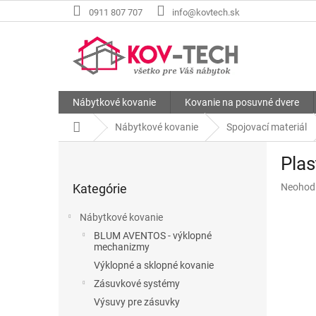
Prejsť
0911 807 707
info@kovtech.sk
na
obsah
Nábytkové kovanie
Kovanie na posuvné dvere
Domov
Nábytkové kovanie
Spojovací materiál
B
Plas
o
Preskočiť
č
Priemer
Kategórie
Neohod
kategórie
n
hodnote
ý
produkt
Nábytkové kovanie
p
je
BLUM AVENTOS - výklopné
a
0,0
mechanizmy
z
n
Výklopné a sklopné kovanie
5
e
hviezdič
Zásuvkové systémy
l
Výsuvy pre zásuvky