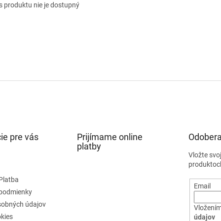
s produktu nie je dostupný
ie pre vás
Prijímame online
Odobera
platby
Vložte svo
produktoc
Platba
Email
podmienky
sobných údajov
Vložením
kies
údajov