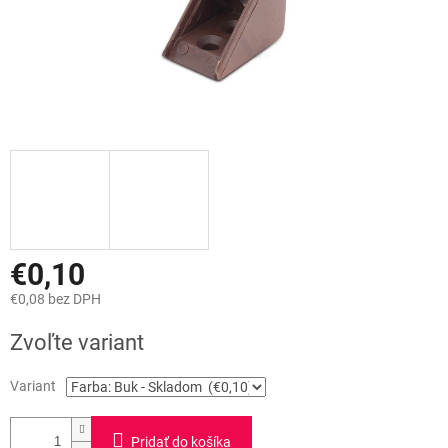
€0,10
€0,08 bez DPH
Jednotková
Zvoľte variant
cena:
Variant
Pridať do košíka