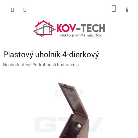
Prejsť
NÁKU
na
obsah
KOŠÍK
Plastový uholník 4-dierkový
Priemerné
Neohodnotené
Podrobnosti hodnotenia
hodnotenie
produktu
je
0,0
z
5
hviezdičiek.