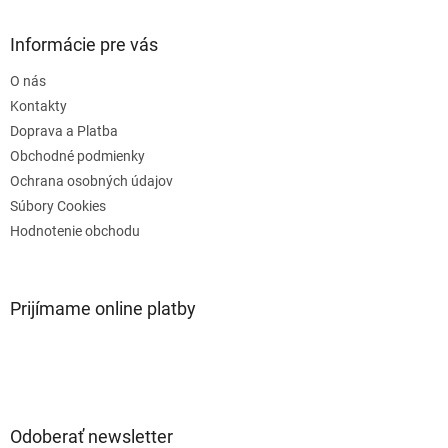
p
ä
Informácie pre vás
t
O nás
i
e
Kontakty
Doprava a Platba
Obchodné podmienky
Ochrana osobných údajov
Súbory Cookies
Hodnotenie obchodu
Prijímame online platby
Odoberať newsletter