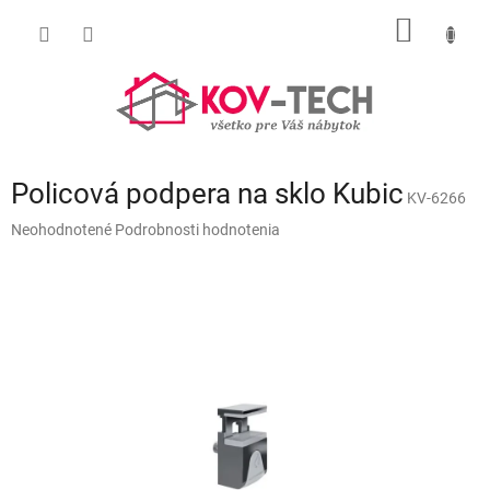
Prejsť
NÁKU
na
obsah
KOŠÍK
Policová podpera na sklo Kubic
KV-6266
Priemerné
Neohodnotené
Podrobnosti hodnotenia
hodnotenie
produktu
je
0,0
z
5
hviezdičiek.