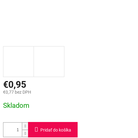
€0,95
€0,77 bez DPH
Jednotková
Skladom
cena:
Pridať do košíka