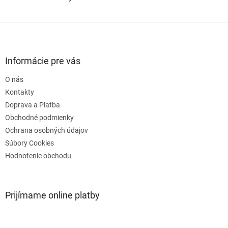
Z
á
p
ä
Informácie pre vás
t
O nás
i
e
Kontakty
Doprava a Platba
Obchodné podmienky
Ochrana osobných údajov
Súbory Cookies
Hodnotenie obchodu
Prijímame online platby